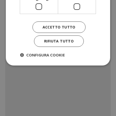
ACCETTO TUTTO
RIFIUTA TUTTO
CONFIGURA COOKIE
Strettamente necessari
Performance
Targeting
Funzionalità
I cookie strettamente necessari consentono le
funzionalità principali del sito web come l'accesso
dell'utente e la gestione dell'account. Il sito web
non può essere utilizzato correttamente senza i
cookie strettamente necessari.