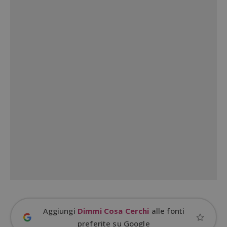
Nome
Provider
/
Dominio
S
_GRECAPTCHA
Google LLC
s
www.google.com
ApplicationGatewayAffinityCORS
diae.emailsp.com
S
Aggiungi
Dimmi Cosa Cerchi
alle fonti
preferite su Google