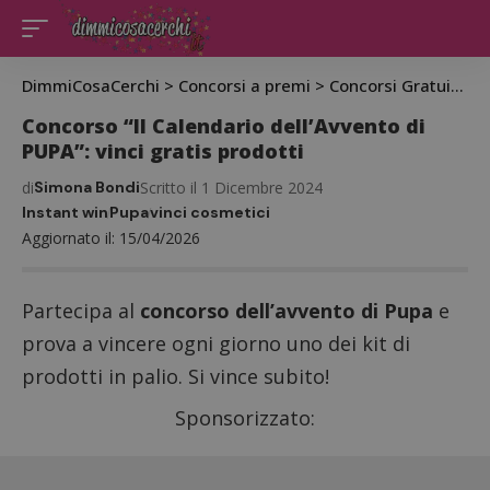
DimmiCosaCerchi
>
Concorsi a premi
>
Concorsi Gratuiti
>
C
Concorso “Il Calendario dell’Avvento di
PUPA”: vinci gratis prodotti
di
Simona Bondi
Scritto il 1 Dicembre 2024
Instant win
Pupa
vinci cosmetici
Aggiornato il: 15/04/2026
Partecipa al
concorso dell’avvento di Pupa
e
prova a vincere ogni giorno uno dei kit di
prodotti in palio. Si vince subito!
Sponsorizzato: