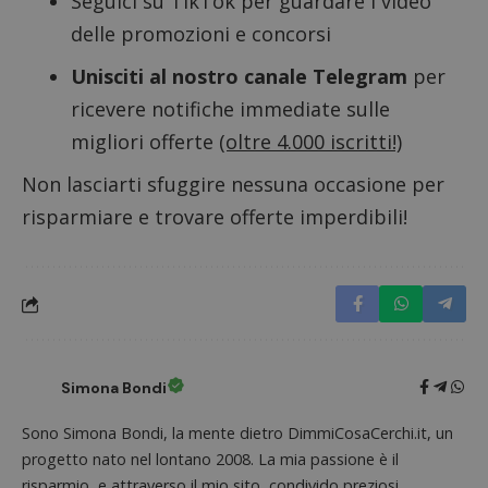
Seguici su TikTok
per guardare i video
serie 
e lette
delle promozioni e concorsi
ritiene
codice
riferi
Unisciti al nostro canale Telegram
per
il dom
imposta
ricevere notifiche immediate sulle
cookie
migliori offerte
(oltre 4.000 iscritti!)
_pk_ses.1.938b
www.dimmicosacerchi.it
29 minuti
Questo
58
cookie
secondi
associa
Non lasciarti sfuggire nessuna occasione per
piatta
analisi
risparmiare e trovare offerte imperdibili!
open s
Piwik.
utilizz
aiutare
proprie
siti We
monito
compo
dei vis
misura
prestaz
Simona Bondi
sito. È
di tipo
in cui i
Sono Simona Bondi, la mente dietro DimmiCosaCerchi.it, un
_pk_se
seguit
progetto nato nel lontano 2008. La mia passione è il
breve s
numeri
risparmio, e attraverso il mio sito, condivido preziosi