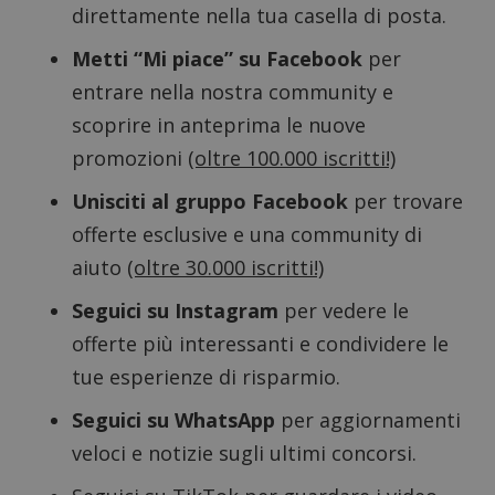
direttamente nella tua casella di posta.
Metti “Mi piace” su Facebook
per
entrare nella nostra community e
scoprire in anteprima le nuove
Nome
Provider
/
Dominio
Scadenza
Descri
promozioni
(oltre 100.000 iscritti!)
_pk_id.1.938b
www.dimmicosacerchi.it
1 anno
Questo
Provider
/
Nome
Scadenza
Descrizione
cookie
Unisciti al gruppo Facebook
per trovare
Dominio
associa
piatta
offerte esclusive e una community di
test_cookie
14 minuti
Questo
Google LLC
analisi
57
cookie è
.doubleclick.net
open s
secondi
impostato
aiuto
(oltre 30.000 iscritti!)
Piwik.
da
utilizz
DoubleClick
aiutare
Seguici su Instagram
per vedere le
(che è di
proprie
proprietà di
siti We
Google) per
offerte più interessanti e condividere le
monito
determinare
compo
se il browser
tue esperienze di risparmio.
dei vis
del
misura
visitatore
prestaz
Seguici su WhatsApp
per aggiornamenti
del sito web
sito. È
supporta i
di tipo
cookie.
veloci e notizie sugli ultimi concorsi.
in cui i
_pk_id 
da una