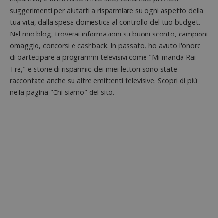
lettere
suggerimenti per aiutarti a risparmiare su ogni aspetto della
ritiene
codice
tua vita, dalla spesa domestica al controllo del tuo budget.
riferi
il dom
Nel mio blog, troverai informazioni su buoni sconto, campioni
imposta
cookie
omaggio, concorsi e cashback. In passato, ho avuto l'onore
di partecipare a programmi televisivi come "Mi manda Rai
FCCDCF
.dimmicosacerchi.it
1 anno
Questo
viene u
Tre," e storie di risparmio dei miei lettori sono state
per l'an
intern
raccontate anche su altre emittenti televisive. Scopri di più
dall'o
nella pagina "Chi siamo" del sito.
del sito
__eoi
.dimmicosacerchi.it
5 mesi 4
Questo
settimane
viene u
per reg
l'impe
dell'ut
l'inter
con il 
contri
miglio
l'espe
dell'ut
analizz
prestaz
sito.