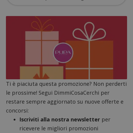
Google Privacy Policy
CookieScriptConsent
CookieScript
s
www.dimmicosacerchi.it
Ti è piaciuta questa promozione? Non perderti
le prossime! Segui DimmiCosaCerchi per
restare sempre aggiornato su nuove offerte e
concorsi:
Iscriviti alla nostra newsletter
per
ricevere le migliori promozioni