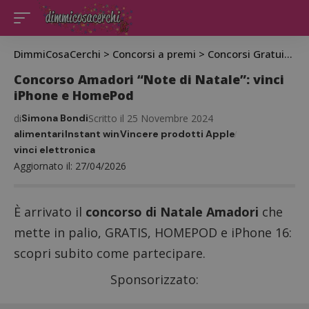
DimmiCosaCerchi
>
Concorsi a premi
>
Concorsi Gratuiti
>
C
Concorso Amadori “Note di Natale”: vinci
iPhone e HomePod
di
Simona Bondi
Scritto il 25 Novembre 2024
alimentari
Instant win
Vincere prodotti Apple
vinci elettronica
Aggiornato il: 27/04/2026
È arrivato il
concorso di Natale Amadori
che
mette in palio, GRATIS, HOMEPOD e iPhone 16:
scopri subito come partecipare.
Sponsorizzato: