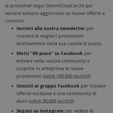
le prossime! Segui DimmiCosaCerchi per
restare sempre aggiornato su nuove offerte e
ApplicationGatewayAffinityCORS
diae.emailsp.com
S
concorsi:
Iscriviti alla nostra newsletter
per
ricevere le migliori promozioni
direttamente nella tua casella di posta.
Metti “Mi piace” su Facebook
per
entrare nella nostra community e
scoprire in anteprima le nuove
promozioni
(oltre 100.000 iscritti!)
Unisciti al gruppo Facebook
per trovare
offerte esclusive e una community di
aiuto
(oltre 30.000 iscritti!)
Seguici su Instagram
per vedere le
Google Privacy Policy