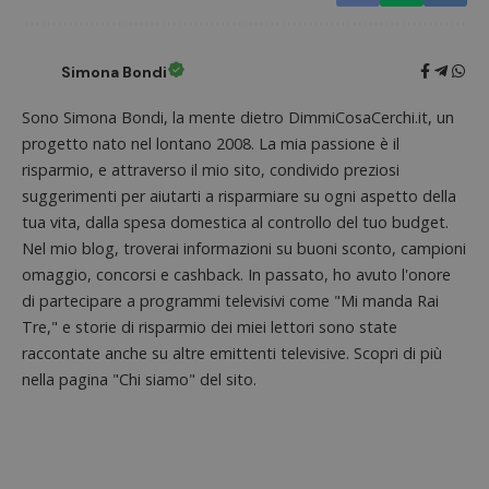
_pk_id.1.938b
www.dimmicosacerchi.it
1 anno
Questo
Provider
/
Nome
Scadenza
Descrizione
cookie
Dominio
associa
piatta
test_cookie
14 minuti
Questo
Google LLC
Simona Bondi
analisi
57
cookie è
.doubleclick.net
open s
secondi
impostato
Piwik.
da
Sono Simona Bondi, la mente dietro DimmiCosaCerchi.it, un
utilizz
DoubleClick
aiutare
progetto nato nel lontano 2008. La mia passione è il
(che è di
proprie
proprietà di
risparmio, e attraverso il mio sito, condivido preziosi
siti We
Google) per
monito
determinare
suggerimenti per aiutarti a risparmiare su ogni aspetto della
compo
se il browser
dei vis
tua vita, dalla spesa domestica al controllo del tuo budget.
del
misura
visitatore
prestaz
Nel mio blog, troverai informazioni su buoni sconto, campioni
del sito web
sito. È
supporta i
omaggio, concorsi e cashback. In passato, ho avuto l'onore
di tipo
cookie.
in cui i
di partecipare a programmi televisivi come "Mi manda Rai
_pk_id 
da una
Tre," e storie di risparmio dei miei lettori sono state
serie 
raccontate anche su altre emittenti televisive. Scopri di più
e lette
ritiene
nella pagina "Chi siamo" del sito.
codice
riferi
il dom
imposta
cookie
_pk_ses.1.938b
www.dimmicosacerchi.it
29 minuti
Questo