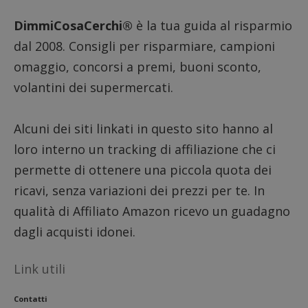
per l'an
intern
dall'o
DimmiCosaCerchi®
è la tua guida al risparmio
del sito
dal 2008. Consigli per risparmiare, campioni
__eoi
.dimmicosacerchi.it
5 mesi 4
Questo
settimane
viene u
omaggio, concorsi a premi, buoni sconto,
per reg
l'impe
volantini dei supermercati.
dell'ut
l'inter
con il 
contri
Alcuni dei siti linkati in questo sito hanno al
miglio
l'espe
loro interno un tracking di affiliazione che ci
dell'ut
analizz
prestaz
permette di ottenere una piccola quota dei
sito.
ricavi, senza variazioni dei prezzi per te. In
qualità di Affiliato Amazon ricevo un guadagno
dagli acquisti idonei.
Link utili
Contatti