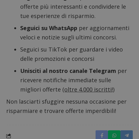
offerte più interessanti e condividere le
tue esperienze di risparmio.
Seguici su WhatsApp
per aggiornamenti
CookieScriptConsent
CookieScript
s
www.dimmicosacerchi.it
veloci e notizie sugli ultimi concorsi.
Seguici su TikTok
per guardare i video
delle promozioni e concorsi
Unisciti al nostro canale Telegram
per
ricevere notifiche immediate sulle
migliori offerte
(oltre 4.000 iscritti!)
Non lasciarti sfuggire nessuna occasione per
risparmiare e trovare offerte imperdibili!
Nome
Provider
/
Dominio
Scadenza
Descri