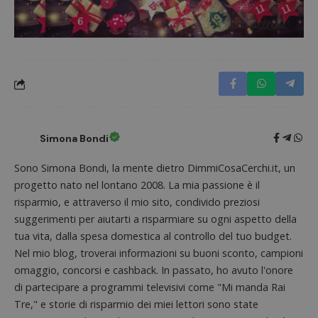
Simona Bondi
Sono Simona Bondi, la mente dietro DimmiCosaCerchi.it, un
progetto nato nel lontano 2008. La mia passione è il
Google Privacy Policy
risparmio, e attraverso il mio sito, condivido preziosi
suggerimenti per aiutarti a risparmiare su ogni aspetto della
tua vita, dalla spesa domestica al controllo del tuo budget.
Nel mio blog, troverai informazioni su buoni sconto, campioni
CookieScriptConsent
CookieScript
omaggio, concorsi e cashback. In passato, ho avuto l'onore
s
www.dimmicosacerchi.it
di partecipare a programmi televisivi come "Mi manda Rai
Tre," e storie di risparmio dei miei lettori sono state