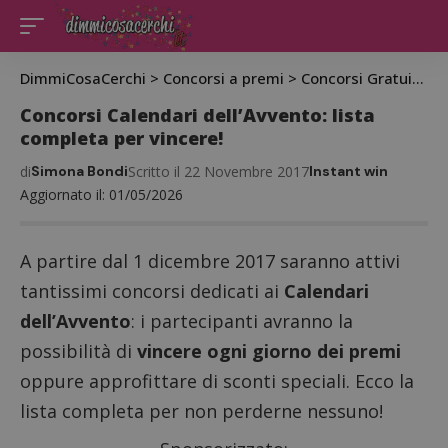
DimmiCosaCerchi
>
Concorsi a premi
>
Concorsi Gratuiti
>
C
Concorsi Calendari dell’Avvento: lista
completa per vincere!
di
Simona Bondi
Scritto il 22 Novembre 2017
Instant win
Aggiornato il: 01/05/2026
A partire dal 1 dicembre 2017 saranno attivi
tantissimi concorsi dedicati ai
Calendari
dell’Avvento
: i partecipanti avranno la
possibilità di
vincere ogni giorno dei premi
oppure approfittare di sconti speciali. Ecco la
lista completa per non perderne nessuno!