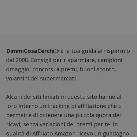
Google) per
monito
determinare
compo
se il browser
dei vis
del
misura
visitatore
prestaz
del sito web
sito. È
supporta i
di tipo
cookie.
in cui i
_pk_id 
da una
serie 
DimmiCosaCerchi®
è la tua guida al risparmio
e lette
ritiene
codice
dal 2008. Consigli per risparmiare, campioni
riferi
il dom
omaggio, concorsi a premi, buoni sconto,
imposta
cookie
volantini dei supermercati.
_pk_ses.1.938b
www.dimmicosacerchi.it
29 minuti
Questo
58
cookie
secondi
associa
Alcuni dei siti linkati in questo sito hanno al
piatta
analisi
loro interno un tracking di affiliazione che ci
open s
Piwik.
permette di ottenere una piccola quota dei
utilizz
aiutare
ricavi, senza variazioni dei prezzi per te. In
proprie
siti We
monito
qualità di Affiliato Amazon ricevo un guadagno
compo