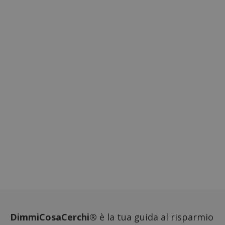
ApplicationGatewayAffinityCORS
diae.emailsp.com
S
Google Privacy Policy
DimmiCosaCerchi®
è la tua guida al risparmio