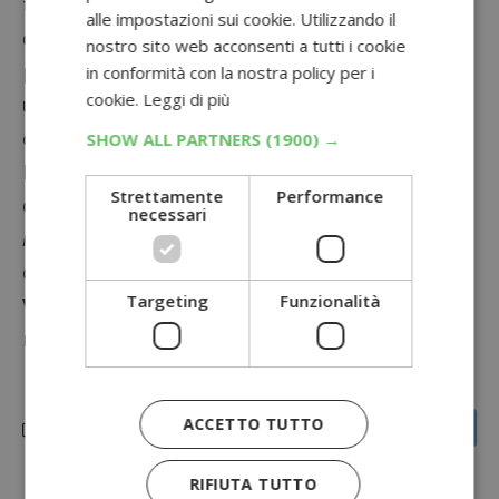
telefonica promuove un concorso dedicato ai
alle impostazioni sui cookie. Utilizzando il
clienti che ricaricano la propria SIM
nostro sito web acconsenti a tutti i cookie
permettendogli di vincere smartphone di
in conformità con la nostra policy per i
cookie.
Leggi di più
ultima generazione e ricariche telefoniche
omaggio.
SHOW ALL PARTNERS
(1900) →
Per risparmiare su questa spesa mensile
Strettamente
Performance
quindi, basta cercare di
concentrare le proprie
necessari
ricariche
nei periodi promozionali, a seconda
del proprio operatore telefonico.
Targeting
Funzionalità
Vuoi saperne di più?
Leggi anche
Come
risparmiare sulle bollette del telefono
ACCETTO TUTTO
RIFIUTA TUTTO