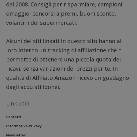
dal 2008. Consigli per risparmiare, campioni
omaggio, concorsi a premi, buoni sconto,
CookieScriptConsent
CookieScript
volantini dei supermercati.
s
www.dimmicosacerchi.it
Alcuni dei siti linkati in questo sito hanno al
loro interno un tracking di affiliazione che ci
permette di ottenere una piccola quota dei
ricavi, senza variazioni dei prezzi per te. In
qualità di Affiliato Amazon ricevo un guadagno
dagli acquisti idonei.
Link utili
Contatti
Nome
Provider
/
Dominio
Scadenza
Descri
Informativa Privacy
_pk_id.1.938b
www.dimmicosacerchi.it
1 anno
Questo
Provider
/
Newsletter
Nome
Scadenza
Descrizione