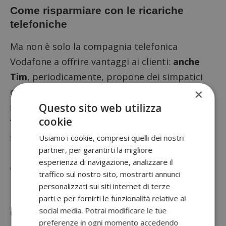
Come risparmiare con le ricariche
telefoniche
Ma non è solo la compagnia telefonica
Vodafone a offrire vantaggi ai clienti:
anche
Tim
, periodicamente, propone dei simpatici
concorsi con premi sicuri:
1 ricarica = un
×
Questo sito web utilizza
servizio in omaggio
. Le offerte del tipo
cookie
“Ricarica e Vinci” di Tim le puoi trovare
seguendo questo link.
Usiamo i cookie, compresi quelli dei nostri
partner, per garantirti la migliore
Da segnalare infine il
gruppo Wind
: anche per i
esperienza di navigazione, analizzare il
clienti di questo operatore telefonico è
traffico sul nostro sito, mostrarti annunci
possibile ottenere dei vantaggi ricaricando il
personalizzati sui siti internet di terze
proprio credito del telefonino.
parti e per fornirti le funzionalità relative ai
social media. Potrai modificare le tue
Quasi mensilmente questa compagnia
preferenze in ogni momento accedendo