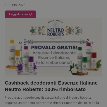
1 Luglio 2026
Leggi Articolo
Google Privacy Policy
CookieScriptConsent
CookieScript
s
www.dimmicosacerchi.it
Cashback deodoranti Essenze Italiane
Neutro Roberts: 100% rimborsato
Prova gratis i deodoranti Essenze Italiane di Neutro Roberts:
acquista un prodotto aderente e chiedi il rimborso del 100% della…