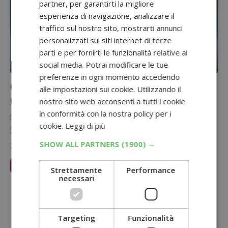
partner, per garantirti la migliore
esperienza di navigazione, analizzare il
traffico sul nostro sito, mostrarti annunci
personalizzati sui siti internet di terze
parti e per fornirti le funzionalità relative ai
social media. Potrai modificare le tue
preferenze in ogni momento accedendo
Cashback Kukident Ultimate: rimborso
alle impostazioni sui cookie. Utilizzando il
del 100% fino a 60 euro in farmacia
nostro sito web acconsenti a tutti i cookie
in conformità con la nostra policy per i
Kukident rimborsa il 100% del prezzo pagato per i prodotti della
cookie.
Leggi di più
linea Ultimate: con il cashback Kukident Ultimate puoi richiedere…
SHOW ALL PARTNERS
(1900) →
2 Luglio 2026
Leggi Articolo
Strettamente
Performance
necessari
Sponsorizzato:
Targeting
Funzionalità