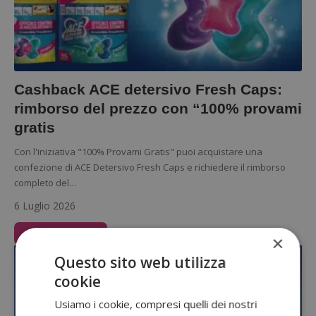
Cashback ACE detersivo Fresh Caps:
rimborso del prezzo con “100% provami
gratis
Con l'iniziativa "100% Provami Gratis" puoi acquistare una
confezione di ACE Detersivo Fresh Caps e richiedere il rimborso
completo del…
6 Luglio 2026
Leggi Articolo
×
Questo sito web utilizza
cookie
Usiamo i cookie, compresi quelli dei nostri