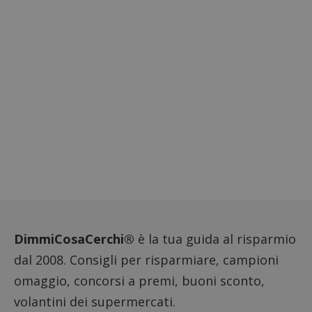
Piwik.
utilizz
aiutare
proprie
siti We
monito
compo
dei vis
misura
prestaz
sito. È
di tipo
in cui i
_pk_se
seguit
breve s
numeri
lettere
ritiene
codice
riferi
il dom
imposta
cookie
DimmiCosaCerchi®
è la tua guida al risparmio
FCCDCF
.dimmicosacerchi.it
1 anno
Questo
viene u
dal 2008. Consigli per risparmiare, campioni
per l'an
intern
omaggio, concorsi a premi, buoni sconto,
dall'o
del sito
volantini dei supermercati.