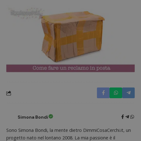
CookieScriptConsent
CookieScript
s
www.dimmicosacerchi.it
Nome
Provider
/
Dominio
Scadenza
Descri
Simona Bondi
_pk_id.1.938b
www.dimmicosacerchi.it
1 anno
Questo
Provider
/
Nome
Scadenza
Descrizione
cookie
Dominio
Sono Simona Bondi, la mente dietro DimmiCosaCerchi.it, un
associa
piatta
progetto nato nel lontano 2008. La mia passione è il
test_cookie
14 minuti
Questo
Google LLC