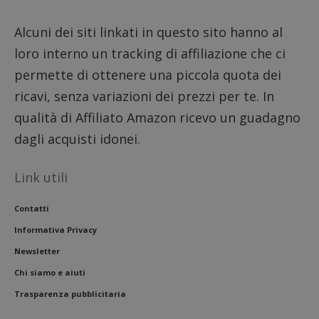
__eoi
.dimmicosacerchi.it
5 mesi 4
Questo
settimane
viene u
per reg
Alcuni dei siti linkati in questo sito hanno al
l'impe
dell'ut
loro interno un tracking di affiliazione che ci
l'inter
con il 
permette di ottenere una piccola quota dei
contri
miglio
l'espe
ricavi, senza variazioni dei prezzi per te. In
dell'ut
analizz
qualità di Affiliato Amazon ricevo un guadagno
prestaz
sito.
dagli acquisti idonei.
Link utili
Contatti
Informativa Privacy
Newsletter
Chi siamo e aiuti
Trasparenza pubblicitaria