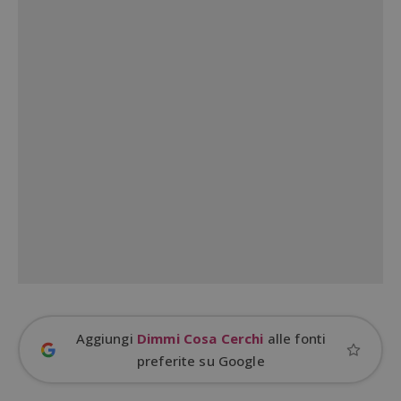
ApplicationGatewayAffinityCORS
diae.emailsp.com
S
Google Privacy Policy
Aggiungi
Dimmi Cosa Cerchi
alle fonti
preferite su Google