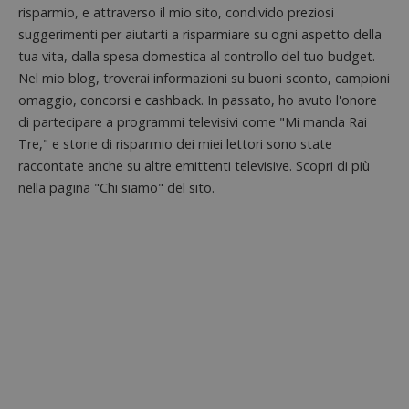
analisi
57
cookie è
.doubleclick.net
risparmio, e attraverso il mio sito, condivido preziosi
open s
secondi
impostato
Piwik.
da
suggerimenti per aiutarti a risparmiare su ogni aspetto della
utilizz
DoubleClick
aiutare
tua vita, dalla spesa domestica al controllo del tuo budget.
(che è di
proprie
proprietà di
Nel mio blog, troverai informazioni su buoni sconto, campioni
siti We
Google) per
monito
determinare
omaggio, concorsi e cashback. In passato, ho avuto l'onore
compo
se il browser
dei vis
di partecipare a programmi televisivi come "Mi manda Rai
del
misura
visitatore
prestaz
Tre," e storie di risparmio dei miei lettori sono state
del sito web
sito. È
supporta i
raccontate anche su altre emittenti televisive. Scopri di più
di tipo
cookie.
in cui i
nella pagina "Chi siamo" del sito.
_pk_id 
da una
serie 
e lette
ritiene
codice
riferi
il dom
imposta
cookie
_pk_ses.1.938b
www.dimmicosacerchi.it
29 minuti
Questo
58
cookie
secondi
associa
piatta
analisi
open s