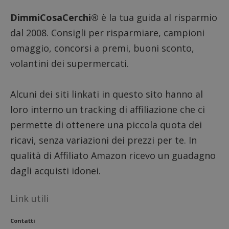
DimmiCosaCerchi®
è la tua guida al risparmio
dal 2008. Consigli per risparmiare, campioni
CookieScriptConsent
CookieScript
omaggio, concorsi a premi, buoni sconto,
s
www.dimmicosacerchi.it
volantini dei supermercati.
Alcuni dei siti linkati in questo sito hanno al
loro interno un tracking di affiliazione che ci
permette di ottenere una piccola quota dei
ricavi, senza variazioni dei prezzi per te. In
qualità di Affiliato Amazon ricevo un guadagno
dagli acquisti idonei.
Link utili
Contatti
Nome
Provider
/
Dominio
Scadenza
Descri