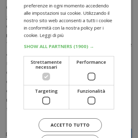
preferenze in ogni momento accedendo
Queste biglie ti permetteranno di ricevere
alle impostazioni sui cookie. Utilizzando il
gratis un peluche! Per maggiori informazioni
nostro sito web acconsenti a tutti i cookie
collegati a questo link e prendi visione del
in conformità con la nostra policy per i
regolamento integrale.
cookie.
Leggi di più
Ti consigliamo, inoltre, di non perdere anche le
SHOW ALL PARTNERS
(1900) →
altre operazioni con premio sicuro segnalate
Strettamente
Performance
nella
nostra sezione
! Troverai tantissime
necessari
occasioni per aggiudicarti buoni spesa e altri
omaggi. Acquistando i prodotti McCain, ad
esempio, potrai
ricevere voucher
e con
Findus
Targeting
Funzionalità
un coupon
per i tuoi acquisti. Buona spesa a
tutti!
ACCETTO TUTTO