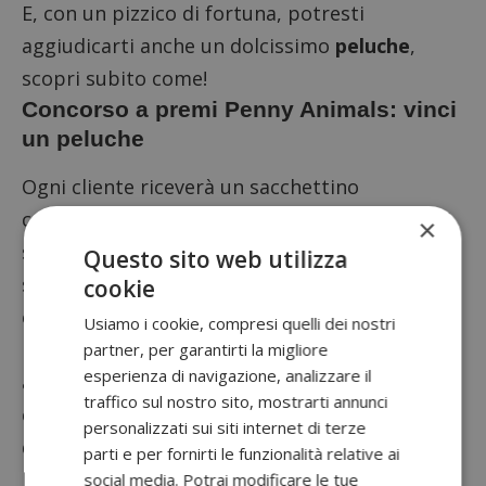
E, con un pizzico di fortuna, potresti
aggiudicarti anche un dolcissimo
peluche
,
scopri subito come!
Concorso a premi Penny Animals: vinci
un peluche
Ogni cliente riceverà un sacchettino
contenente una biglia Animals ogni 20 euro di
×
spesa. Questo vuol dire che, ad esempio, se
Questo sito web utilizza
spenderai 41 euro ne riceverai due, con 61
cookie
euro tre e così via.
Usiamo i cookie, compresi quelli dei nostri
Fai ben attenzione alle biglie che troverai
partner, per garantirti la migliore
esperienza di navigazione, analizzare il
all’interno perchè in alcuni sacchettini saranno
traffico sul nostro sito, mostrarti annunci
contenute delle speciali sfere che, al posto
personalizzati sui siti internet di terze
dell’animale, contengono l’immagine
del logo
parti e per fornirti le funzionalità relative ai
Penny Market.
social media. Potrai modificare le tue