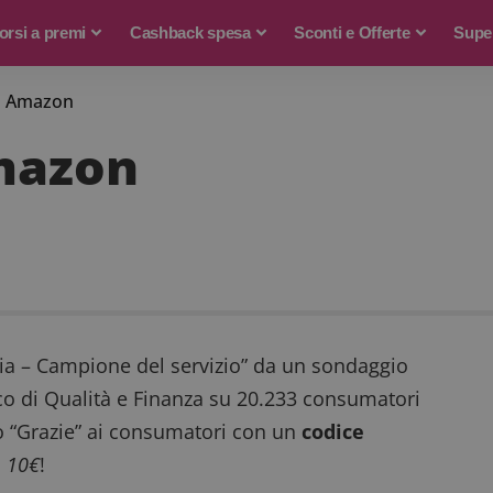
rsi a premi
Cashback spesa
Sconti e Offerte
Supe
o Amazon
mazon
alia – Campione del servizio” da un sondaggio
sco di Qualità e Finanza su 20.233 consumatori
do “Grazie” ai consumatori con un
codice
n
10€
!