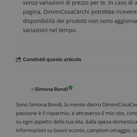
senza variazioni di prezzo per te. In caso di 
pagina, DimmiCosaCerchi potrebbe ricevere
disponibilità dei prodotti non sono aggiorna
Nome
P
variazioni nel tempo.
Prov
Nome
_pk_id.1.938b
w
Domi
test_cookie
Goog
.doub
Condividi questo articolo
_pk_ses.1.938b
w
Simona Bondi
di
FCCDCF
.
Sono Simona Bondi, la mente dietro DimmiCosaCerch
passione è il risparmio, e attraverso il mio sito, co
__eoi
.
su ogni aspetto della tua vita, dalla spesa domestica
informazioni su buoni sconto, campioni omaggio, con