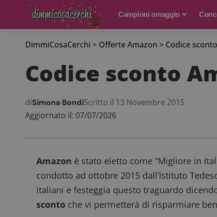
Campioni omaggio
Conco
DimmiCosaCerchi
>
Offerte Amazon
>
Codice scont
Codice sconto A
di
Scritto il 13 Novembre 2015
Simona Bondi
Aggiornato il: 07/07/2026
Amazon
è stato eletto come “Migliore in It
condotto ad ottobre 2015 dall’Istituto Tede
italiani e festeggia questo traguardo dicen
sconto
che vi permetterà di risparmiare be