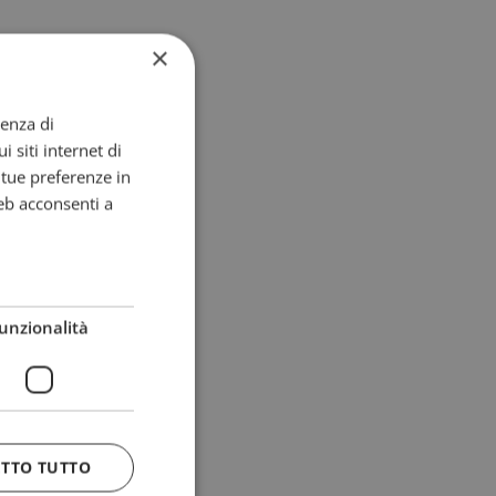
×
ienza di
i siti internet di
e tue preferenze in
eb acconsenti a
unzionalità
ETTO TUTTO