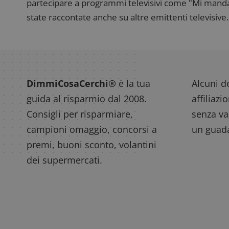
partecipare a programmi televisivi come "Mi manda R
state raccontate anche su altre emittenti televisive. 
DimmiCosaCerchi®
è la tua
Alcuni de
guida al risparmio dal 2008.
affiliazi
Consigli per risparmiare,
senza var
campioni omaggio, concorsi a
un guada
premi, buoni sconto, volantini
dei supermercati.