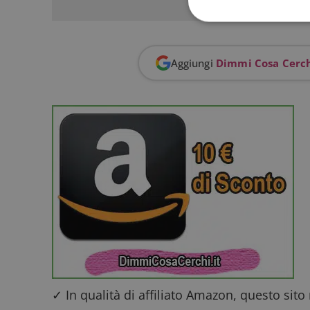
Aggiungi
Dimmi Cosa Cerc
I cookie strettamente
dell'account. Il sito
Nome
_GRECAPTCHA
ApplicationGatewa
CookieScriptConse
✓ In qualità di affiliato Amazon, questo sito