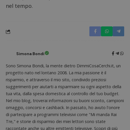
nel tempo.
Simona Bondi
Sono Simona Bondi, la mente dietro DimmiCosaCerchi.it, un
progetto nato nel lontano 2008. La mia passione è il
Nome
Provider
/
Dominio
Scadenza
Descri
risparmio, e attraverso il mio sito, condivido preziosi
suggerimenti per aiutarti a risparmiare su ogni aspetto della
_pk_id.1.938b
www.dimmicosacerchi.it
1 anno
Questo
Provider
/
Nome
Scadenza
Descrizione
cookie
Dominio
tua vita, dalla spesa domestica al controllo del tuo budget.
associa
piatta
Nel mio blog, troverai informazioni su buoni sconto, campioni
test_cookie
14 minuti
Questo
Google LLC
analisi
57
cookie è
.doubleclick.net
open s
omaggio, concorsi e cashback. In passato, ho avuto l'onore
secondi
impostato
Piwik.
da
di partecipare a programmi televisivi come "Mi manda Rai
utilizz
DoubleClick
aiutare
(che è di
Tre," e storie di risparmio dei miei lettori sono state
proprie
proprietà di
siti We
raccontate anche su altre emittenti televisive. Scopri di più
Google) per