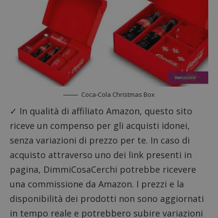
Coca-Cola Christmas Box
✓ In qualità di affiliato Amazon, questo sito
riceve un compenso per gli acquisti idonei,
Google Privacy Policy
senza variazioni di prezzo per te. In caso di
acquisto attraverso uno dei link presenti in
pagina, DimmiCosaCerchi potrebbe ricevere
CookieScriptConsent
CookieScript
una commissione da Amazon. I prezzi e la
s
www.dimmicosacerchi.it
disponibilità dei prodotti non sono aggiornati
in tempo reale e potrebbero subire variazioni