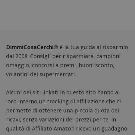
dei vis
misura
prestaz
sito. È
di tipo
in cui i
_pk_se
seguit
breve s
numeri
lettere
DimmiCosaCerchi®
è la tua guida al risparmio
ritiene
codice
dal 2008. Consigli per risparmiare, campioni
riferi
il dom
omaggio, concorsi a premi, buoni sconto,
imposta
cookie
volantini dei supermercati.
FCCDCF
.dimmicosacerchi.it
1 anno
Questo
viene u
per l'an
intern
Alcuni dei siti linkati in questo sito hanno al
dall'o
del sito
loro interno un tracking di affiliazione che ci
__eoi
.dimmicosacerchi.it
5 mesi 4
Questo
permette di ottenere una piccola quota dei
settimane
viene u
per reg
ricavi, senza variazioni dei prezzi per te. In
l'impe
dell'ut
qualità di Affiliato Amazon ricevo un guadagno
l'inter
con il 