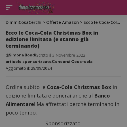
DimmiCosaCerchi
>
Offerte Amazon
>
Ecco le Coca-Cola Christmas Box in edizione limitata (e stanno già terminando)
Ecco le Coca-Cola Christmas Box in
edizione limitata (e stanno già
terminando)
di
Simona Bondi
Scritto il 3 Novembre 2022
articolo sponsorizzato
Concorsi Coca-cola
Aggiornato il: 28/09/2024
Ordina subito le
Coca-Cola Christmas Box
in
edizione limitata e donerai anche al
Banco
Alimentare
! Ma affrettati perché terminano in
poco tempo.
Sponsorizzato: