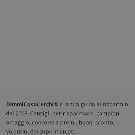
Piwik.
utilizz
aiutare
proprie
siti We
monito
compo
dei vis
misura
prestaz
sito. È
di tipo
in cui i
_pk_se
seguit
breve s
numeri
lettere
ritiene
codice
riferi
il dom
imposta
cookie
DimmiCosaCerchi®
è la tua guida al risparmio
FCCDCF
.dimmicosacerchi.it
1 anno
Questo
viene u
dal 2008. Consigli per risparmiare, campioni
per l'an
intern
omaggio, concorsi a premi, buoni sconto,
dall'o
del sito
volantini dei supermercati.