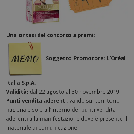
ApplicationGatewayAffinityCORS
diae.emailsp.com
S
Una sintesi del concorso a premi:
Soggetto Promotore: L’Oréal
Italia S.p.A.
Validità:
dal 22 agosto al 30 novembre 2019
Punti vendita aderenti
: valido sul territorio
nazionale solo all’interno dei punti vendita
Google Privacy Policy
aderenti alla manifestazione dove è presente il
materiale di comunicazione