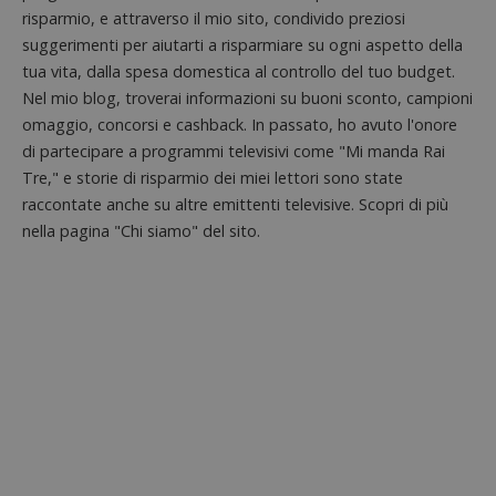
analisi
57
cookie è
.doubleclick.net
risparmio, e attraverso il mio sito, condivido preziosi
open s
secondi
impostato
Piwik.
da
suggerimenti per aiutarti a risparmiare su ogni aspetto della
utilizz
DoubleClick
aiutare
tua vita, dalla spesa domestica al controllo del tuo budget.
(che è di
proprie
proprietà di
siti We
Nel mio blog, troverai informazioni su buoni sconto, campioni
Google) per
monito
determinare
omaggio, concorsi e cashback. In passato, ho avuto l'onore
compo
se il browser
dei vis
del
di partecipare a programmi televisivi come "Mi manda Rai
misura
visitatore
prestaz
Tre," e storie di risparmio dei miei lettori sono state
del sito web
sito. È
supporta i
raccontate anche su altre emittenti televisive. Scopri di più
di tipo
cookie.
in cui i
nella pagina "Chi siamo" del sito.
_pk_id 
da una
serie 
e lette
ritiene
codice
riferi
il dom
imposta
cookie
_pk_ses.1.938b
www.dimmicosacerchi.it
29 minuti
Questo
58
cookie
secondi
associa
piatta
analisi
open s