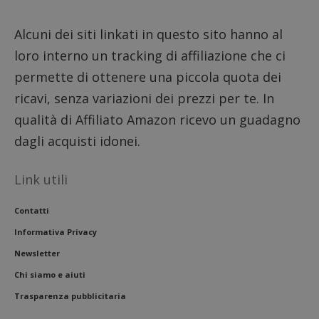
__eoi
.dimmicosacerchi.it
5 mesi 4
Questo
settimane
viene u
per reg
Alcuni dei siti linkati in questo sito hanno al
l'impe
dell'ut
loro interno un tracking di affiliazione che ci
l'inter
con il 
contri
permette di ottenere una piccola quota dei
miglio
l'espe
ricavi, senza variazioni dei prezzi per te. In
dell'ut
analizz
qualità di Affiliato Amazon ricevo un guadagno
prestaz
sito.
dagli acquisti idonei.
Link utili
Contatti
Informativa Privacy
Newsletter
Chi siamo e aiuti
Trasparenza pubblicitaria