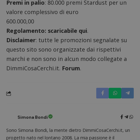
Premi in palio
: 80.000 premi Stardust per un
CookieScriptConsent
CookieScript
s
www.dimmicosacerchi.it
valore complessivo di euro
600.000,00
Regolamento:
scaricabile qui
.
Disclaimer
: tutte le promozioni segnalate su
questo sito sono organizzate dai rispettivi
marchi e non sono in alcun modo collegate a
DimmiCosaCerchi.it.
Forum
.
Nome
Provider
/
Dominio
Scadenza
Descri
Simona Bondi
_pk_id.1.938b
www.dimmicosacerchi.it
1 anno
Questo
Provider
/
Nome
Scadenza
Descrizione
cookie
Dominio
Sono Simona Bondi, la mente dietro DimmiCosaCerchi.it, un
associa
piatta
progetto nato nel lontano 2008. La mia passione è il
test_cookie
14 minuti
Questo
Google LLC