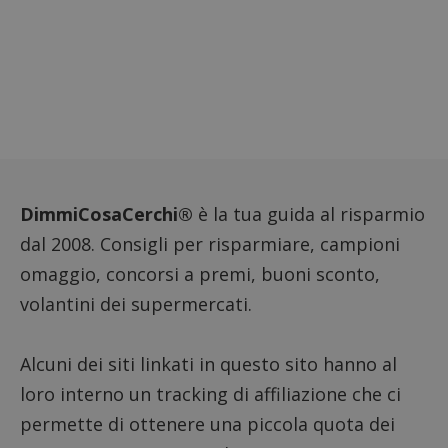
il dom
imposta
cookie
FCCDCF
.dimmicosacerchi.it
1 anno
Questo
viene u
per l'an
intern
dall'o
del sito
__eoi
.dimmicosacerchi.it
5 mesi 4
Questo
settimane
viene u
per reg
l'impe
DimmiCosaCerchi®
è la tua guida al risparmio
dell'ut
l'inter
dal 2008. Consigli per risparmiare, campioni
con il 
contri
omaggio, concorsi a premi, buoni sconto,
miglio
l'espe
volantini dei supermercati.
dell'ut
analizz
prestaz
sito.
Alcuni dei siti linkati in questo sito hanno al
loro interno un tracking di affiliazione che ci
permette di ottenere una piccola quota dei