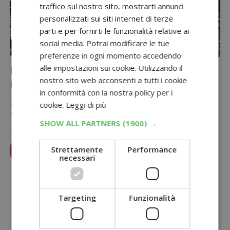
traffico sul nostro sito, mostrarti annunci
personalizzati sui siti internet di terze
parti e per fornirti le funzionalità relative ai
social media. Potrai modificare le tue
preferenze in ogni momento accedendo
alle impostazioni sui cookie. Utilizzando il
Prova gratis il Parmigiano Reggiano
nostro sito web acconsenti a tutti i cookie
Ferrari: rimborso al 100%
in conformità con la nostra policy per i
La fine del mese ci porta tante nuove promozioni per risparmiare
cookie.
Leggi di più
sulla spesa: da oggi un nuovo prodotto si aggiunge…
SHOW ALL PARTNERS
(1900) →
31 Agosto 2017
Strettamente
Performance
Leggi Articolo
necessari
Sponsorizzato:
Targeting
Funzionalità