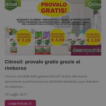
Google Privacy Policy
CookieScriptConsent
CookieScript
s
www.dimmicosacerchi.it
Citrosil: provalo gratis grazie al
rimborso
Conosci i prodotti della gamma Citrosil? Grazie alla nuova
operazione a premi promossa da Bolton Manitoba, puoi chiedere
un rimborso…
10 Luglio 2017
Leggi Articolo