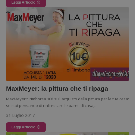
Leggi Articolo
ApplicationGatewayAffinityCORS
diae.emailsp.com
S
MaxMeyer: la pittura che ti ripaga
MaxMeyer ti rimborsa 10€ sull'acquisto della pittura per la tua casa:
se stai pensando di rinfrescare le pareti di casa,…
31 Luglio 2017
Leggi Articolo