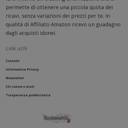
utilizz
DoubleClick
aiutare
permette di ottenere una piccola quota dei
(che è di
proprie
proprietà di
siti We
Google) per
ricavi, senza variazioni dei prezzi per te. In
monito
determinare
compo
se il browser
qualità di Affiliato Amazon ricevo un guadagno
dei vis
del
misura
visitatore
dagli acquisti idonei.
prestaz
del sito web
sito. È
supporta i
di tipo
cookie.
in cui i
Link utili
_pk_id 
da una
serie 
e lette
Contatti
ritiene
codice
Informativa Privacy
riferi
il dom
Newsletter
imposta
cookie
Chi siamo e aiuti
_pk_ses.1.938b
www.dimmicosacerchi.it
29 minuti
Questo
Trasparenza pubblicitaria
58
cookie
secondi
associa
piatta
analisi
open s
Piwik.
utilizz
aiutare