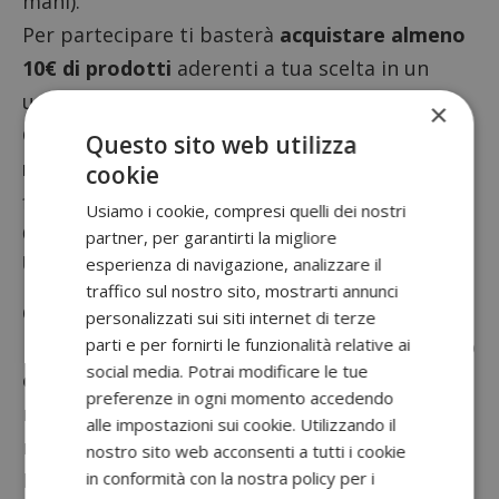
mani).
Per partecipare ti basterà
acquistare almeno
10€ di prodotti
aderenti a tua scelta in un
unico acquisto e conservare lo scontrino.
×
Grazie al tuo acquisto, avrai diritto a
Questo sito web utilizza
richiedere il rimborso
della spesa sostenuta,
cookie
fino ad un massimo di 10€.
Usiamo i cookie, compresi quelli dei nostri
Come chiedere il rimborso cashback
partner, per garantirti la migliore
Unilever 2024
esperienza di navigazione, analizzare il
traffico sul nostro sito, mostrarti annunci
Quando avrai acquistato i prodotti
personalizzati sui siti internet di terze
parti e per fornirti le funzionalità relative ai
promozionati, dovrai collegarti al sito dedicato
social media. Potrai modificare le tue
entro 3 giorni
di calendario dall’acquisto per
preferenze in ogni momento accedendo
registrati e completare la procedura per
alle impostazioni sui cookie. Utilizzando il
richiedere il rimborso.
nostro sito web acconsenti a tutti i cookie
in conformità con la nostra policy per i
Ricorda che ti sarà richiesto di caricare la foto