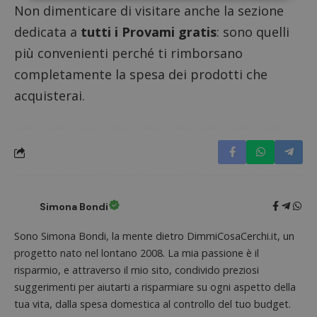
Non dimenticare di visitare anche la sezione
Strettamente necessari
Performance
dedicata a
tutti i Provami gratis
: sono quelli
Targeting
Funzionalità
più convenienti perché ti rimborsano
completamente la spesa dei prodotti che
I cookie strettamente necessari consentono le
funzionalità principali del sito web come l'accesso
acquisterai.
dell'utente e la gestione dell'account. Il sito web
non può essere utilizzato correttamente senza i
cookie strettamente necessari.
Nome
Provider
/
Dominio
S
_GRECAPTCHA
Google LLC
s
www.google.com
Simona Bondi
Sono Simona Bondi, la mente dietro DimmiCosaCerchi.it, un
progetto nato nel lontano 2008. La mia passione è il
risparmio, e attraverso il mio sito, condivido preziosi
suggerimenti per aiutarti a risparmiare su ogni aspetto della
ApplicationGatewayAffinityCORS
diae.emailsp.com
S
tua vita, dalla spesa domestica al controllo del tuo budget.