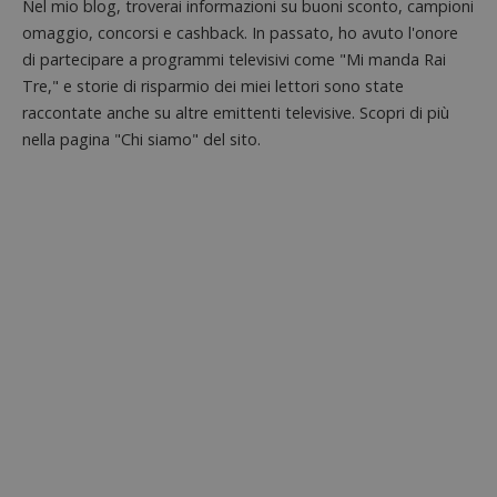
Nel mio blog, troverai informazioni su buoni sconto, campioni
omaggio, concorsi e cashback. In passato, ho avuto l'onore
di partecipare a programmi televisivi come "Mi manda Rai
Tre," e storie di risparmio dei miei lettori sono state
raccontate anche su altre emittenti televisive. Scopri di più
nella pagina "Chi siamo" del sito.
Google Privacy Policy
CookieScriptConsent
CookieScript
s
www.dimmicosacerchi.it