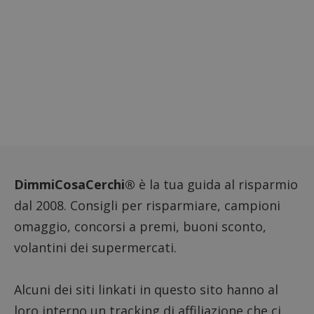
DimmiCosaCerchi®
è la tua guida al risparmio
dal 2008. Consigli per risparmiare, campioni
omaggio, concorsi a premi, buoni sconto,
Nome
Provider
/
Dominio
Scadenza
Descri
volantini dei supermercati.
_pk_id.1.938b
www.dimmicosacerchi.it
1 anno
Questo
Provider
/
Nome
Scadenza
Descrizione
cookie
Dominio
associa
piatta
test_cookie
14 minuti
Questo
Google LLC
analisi
Alcuni dei siti linkati in questo sito hanno al
57
cookie è
.doubleclick.net
open s
secondi
impostato
Piwik.
loro interno un tracking di affiliazione che ci
da