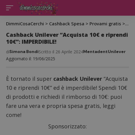
DimmiCosaCerchi
>
Cashback Spesa
>
Provami gratis
>
Cas
Cashback Unilever “Acquista 10€ e riprendi
10€”: IMPERDIBILE!
di
Simona Bondi
Scritto il 26 Aprile 2024
Mentadent
Unilever
Aggiornato il: 19/06/2025
È tornato il super
cashback Unilever
“Acquista
10 e riprendi 10€” ed è imperdibile! Spendi 10€
di prodotti e richiedi il rimborso di 10€: puoi
fare una vera e propria spesa gratis, leggi
come!
Sponsorizzato: