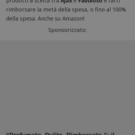
prodotti a scelta tra
Ajax
e
Fabuloso
e farti
rimborsare la metà della spesa, o fino al 100%
della spesa. Anche su Amazon!
Sponsorizzato:
“Profumato. Pulito. Rimborsato.”: il