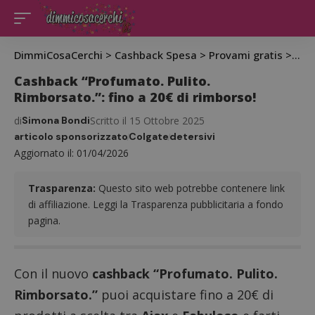
DimmiCosaCerchi
>
Cashback Spesa
>
Provami gratis
>
Cash
Cashback “Profumato. Pulito.
Rimborsato.”: fino a 20€ di rimborso!
di
Simona Bondi
Scritto il 15 Ottobre 2025
articolo sponsorizzato
Colgate
detersivi
Aggiornato il: 01/04/2026
Trasparenza:
Questo sito web potrebbe contenere link
di affiliazione. Leggi la Trasparenza pubblicitaria a fondo
pagina.
Con il nuovo
cashback “Profumato. Pulito.
Rimborsato.”
puoi acquistare fino a 20€ di