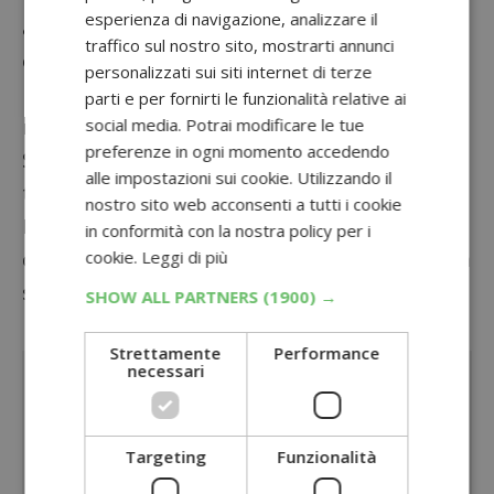
esperienza di navigazione, analizzare il
a
profumatopulitorimborsato@segreteriapr
traffico sul nostro sito, mostrarti annunci
omozioni.it
.
personalizzati sui siti internet di terze
Per ulteriori dettagli, ti invito a consultare il
parti e per fornirti le funzionalità relative ai
regolamento completo dell’iniziativa.
social media. Potrai modificare le tue
preferenze in ogni momento accedendo
Se ami le promozioni con rimborso, scopri
alle impostazioni sui cookie. Utilizzando il
tutti i
cashback e provami gratis su
nostro sito web acconsenti a tutti i cookie
DimmiCosaCerchi
: ti spiego passo dopo passo
in conformità con la nostra policy per i
come richiedere il rimborso e risparmiare sulla
cookie.
Leggi di più
spesa.
SHOW ALL PARTNERS
(1900) →
Sponsorizzato:
Strettamente
Performance
necessari
Targeting
Funzionalità