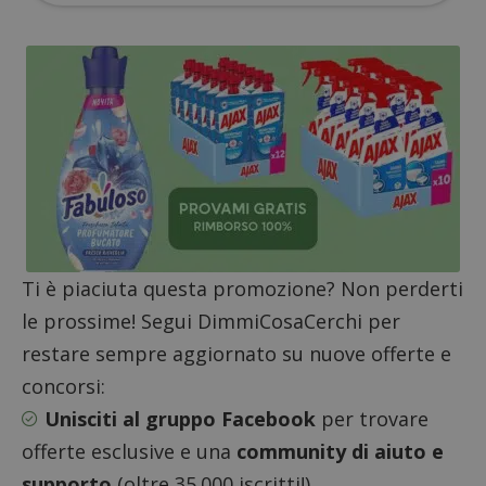
ritiene
codice
riferi
il dom
imposta
cookie
_pk_ses.1.938b
www.dimmicosacerchi.it
29 minuti
Questo
58
cookie
secondi
associa
piatta
analisi
open s
Piwik.
utilizz
aiutare
proprie
siti We
monito
Ti è piaciuta questa promozione? Non perderti
compo
dei vis
le prossime! Segui DimmiCosaCerchi per
misura
prestaz
restare sempre aggiornato su nuove offerte e
sito. È
di tipo
concorsi:
in cui i
_pk_se
Unisciti al gruppo Facebook
per trovare
seguit
breve s
offerte esclusive e una
community di aiuto e
numeri
lettere
supporto
(oltre 35.000 iscritti!)
ritiene