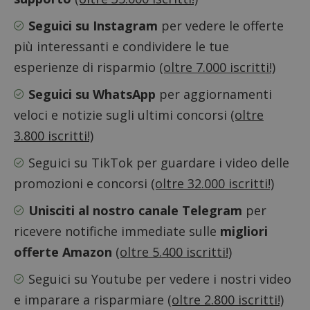
codice
riferi
Seguici su Instagram
per vedere le offerte
il dom
imposta
più interessanti e condividere le tue
cookie
esperienze di risparmio
(oltre 7.000 iscritti!)
FCCDCF
.dimmicosacerchi.it
1 anno
Questo
viene u
per l'an
Seguici su WhatsApp
per aggiornamenti
intern
dall'o
veloci e notizie sugli ultimi concorsi
(oltre
del sito
3.800 iscritti!)
__eoi
.dimmicosacerchi.it
5 mesi 4
Questo
settimane
viene u
per reg
Seguici su TikTok
per guardare i video delle
l'impe
dell'ut
promozioni e concorsi
(oltre 32.000 iscritti!)
l'inter
con il 
contri
Unisciti al nostro canale Telegram
per
miglio
l'espe
ricevere notifiche immediate sulle
migliori
dell'ut
analizz
offerte Amazon
(oltre 5.400 iscritti!)
prestaz
sito.
Seguici su Youtube
per vedere i nostri video
e imparare a risparmiare
(oltre 2.800 iscritti!)