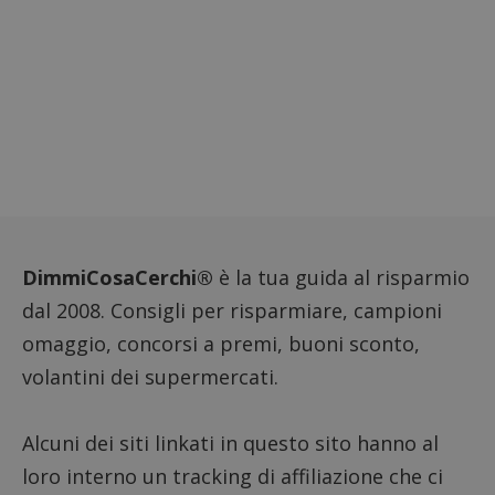
dell'ut
l'inter
con il 
contri
miglio
l'espe
dell'ut
analizz
prestaz
sito.
DimmiCosaCerchi®
è la tua guida al risparmio
dal 2008. Consigli per risparmiare, campioni
omaggio, concorsi a premi, buoni sconto,
volantini dei supermercati.
Alcuni dei siti linkati in questo sito hanno al
loro interno un tracking di affiliazione che ci