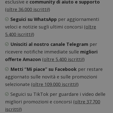
esclusive e
community di aiuto e supporto
(oltre 36.000 iscritti!)
Seguici su WhatsApp
per aggiornamenti
veloci e notizie sugli ultimi concorsi
(oltre
5.400 iscritti!)
Unisciti al nostro canale Telegram
per
ricevere notifiche immediate sulle
migliori
offerte Amazon
(oltre 5.400 iscritti!)
Metti “Mi piace” su Facebook
per restare
aggiornato sulle novità e sulle promozioni
Nome
Provider
/
Dominio
Scadenza
Descri
selezionate
(oltre 109.000 iscritti!)
_pk_id.1.938b
www.dimmicosacerchi.it
1 anno
Questo
Provider
/
Nome
Scadenza
Descrizione
cookie
Dominio
Seguici su TikTok
per guardare i video delle
associa
piatta
test_cookie
14 minuti
Questo
Google LLC
migliori promozioni e concorsi
(oltre 37.700
analisi
57
cookie è
.doubleclick.net
open s
secondi
impostato
iscritti!)
Piwik.
da
utilizz