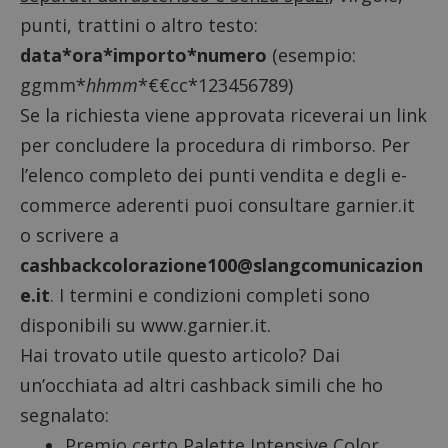
punti, trattini o altro testo:
data*ora*importo*numero
(esempio:
ggmm*
hhmm
*€€cc*123456789)
Se la richiesta viene approvata riceverai un link
per concludere la procedura di rimborso. Per
l’elenco completo dei punti vendita e degli e-
commerce aderenti puoi consultare garnier.it
o scrivere a
cashbackcolorazione100@slangcomunicazion
e.it
. I termini e condizioni completi sono
disponibili su
www.garnier.it
.
Hai trovato utile questo articolo? Dai
un’occhiata ad altri cashback simili che ho
segnalato:
Premio certo Palette Intensive Color