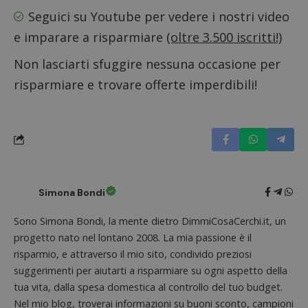
DoubleClick
aiutare
(che è di
Seguici su Youtube
per vedere i nostri video
proprie
proprietà di
siti We
Google) per
e imparare a risparmiare
(oltre 3.500 iscritti!)
monito
determinare
compo
se il browser
dei vis
del
Non lasciarti sfuggire nessuna occasione per
misura
visitatore
prestaz
del sito web
risparmiare e trovare offerte imperdibili!
sito. È
supporta i
di tipo
cookie.
in cui i
_pk_id 
da una
serie 
e lette
ritiene
codice
riferi
il dom
imposta
Simona Bondi
cookie
_pk_ses.1.938b
www.dimmicosacerchi.it
29 minuti
Questo
Sono Simona Bondi, la mente dietro DimmiCosaCerchi.it, un
58
cookie
progetto nato nel lontano 2008. La mia passione è il
secondi
associa
piatta
risparmio, e attraverso il mio sito, condivido preziosi
analisi
open s
suggerimenti per aiutarti a risparmiare su ogni aspetto della
Piwik.
tua vita, dalla spesa domestica al controllo del tuo budget.
utilizz
aiutare
Nel mio blog, troverai informazioni su buoni sconto, campioni
proprie