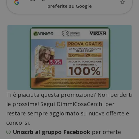
preferite su Google
Ti è piaciuta questa promozione? Non perderti
Google Privacy Policy
le prossime! Segui DimmiCosaCerchi per
restare sempre aggiornato su nuove offerte e
concorsi:
CookieScriptConsent
CookieScript
Unisciti al gruppo Facebook
per offerte
s
www.dimmicosacerchi.it