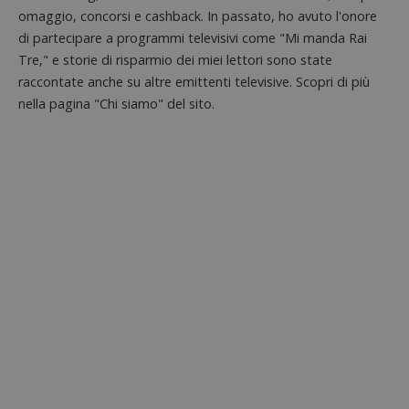
siti We
omaggio, concorsi e cashback. In passato, ho avuto l'onore
monito
compo
di partecipare a programmi televisivi come "Mi manda Rai
dei vis
Tre," e storie di risparmio dei miei lettori sono state
misura
prestaz
raccontate anche su altre emittenti televisive. Scopri di più
sito. È
di tipo
nella pagina "Chi siamo" del sito.
in cui i
_pk_se
seguit
breve s
numeri
lettere
ritiene
codice
riferi
il dom
imposta
cookie
FCCDCF
.dimmicosacerchi.it
1 anno
Questo
viene u
per l'an
intern
dall'o
del sito
__eoi
.dimmicosacerchi.it
5 mesi 4
Questo
settimane
viene u
per reg
l'impe