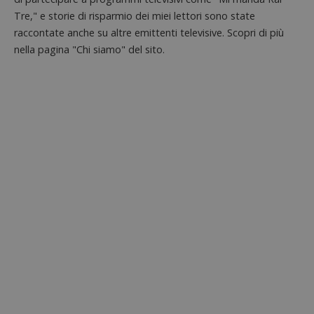
Tre," e storie di risparmio dei miei lettori sono state
raccontate anche su altre emittenti televisive. Scopri di più
nella pagina "Chi siamo" del sito.
ApplicationGatewayAffinityCORS
diae.emailsp.com
S