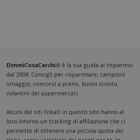
Google Privacy Policy
CookieScriptConsent
CookieScript
s
www.dimmicosacerchi.it
DimmiCosaCerchi®
è la tua guida al risparmio
dal 2008. Consigli per risparmiare, campioni
omaggio, concorsi a premi, buoni sconto,
volantini dei supermercati.
Alcuni dei siti linkati in questo sito hanno al
loro interno un tracking di affiliazione che ci
permette di ottenere una piccola quota dei