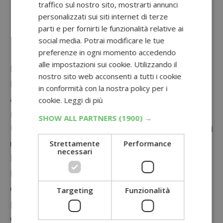
traffico sul nostro sito, mostrarti annunci
rimborso.
personalizzati sui siti internet di terze
parti e per fornirti le funzionalità relative ai
Rispondi alle domande del questionario
social media. Potrai modificare le tue
Invia la richiesta di rimborso.
preferenze in ogni momento accedendo
alle impostazioni sui cookie. Utilizzando il
Non hai un conto corrente?
Richiedi gratis
nostro sito web acconsenti a tutti i cookie
HYPE
: è dotata di IBAN (quindi può ricevere
in conformità con la nostra policy per i
anche bonifici) e la utilizzo anche io per
cookie.
Leggi di più
ricevere i cashback dei prodotti come questo!
SHOW ALL PARTNERS
(1900) →
Una volta completati questi passaggi, riceverai
un
rimborso di 3€
direttamente sul tuo conto
Strettamente
Performance
necessari
bancario.
Non dimenticare di visitare anche la sezione
dedicata a tutti i
Provami gratis
: sono quelli
Targeting
Funzionalità
più convenienti perchè ti rimborsano
completamente la spesa dei prodotti che