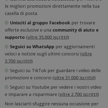
le migliori promozioni direttamente nella tua
Google Privacy Policy
casella di posta.
Unisciti al gruppo Facebook
per trovare
offerte esclusive e una
community di aiuto e
CookieScriptConsent
CookieScript
supporto
(oltre 35.000 iscritti!)
s
www.dimmicosacerchi.it
Seguici su WhatsApp
per aggiornamenti
veloci e notizie sugli ultimi concorsi
(oltre
3.700 iscritti!)
Seguici su TikTok
per guardare i video delle
promozioni e concorsi
(oltre 31.000 iscritti!)
Seguici su Youtube
per vedere i nostri video
e imparare a risparmiare
(oltre 2.700 iscritti!)
Non lasciarti sfuggire nessuna occasione per