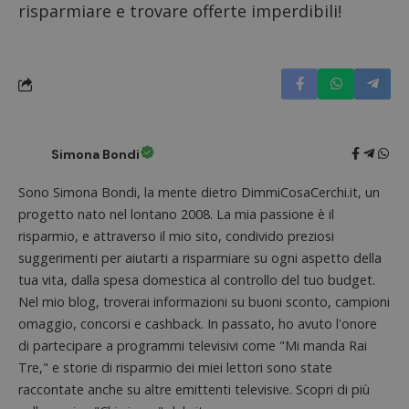
risparmiare e trovare offerte imperdibili!
Nome
Provider
/
Dominio
Scadenza
Descri
_pk_id.1.938b
www.dimmicosacerchi.it
1 anno
Questo
Provider
/
Nome
Scadenza
Descrizione
cookie
Dominio
associa
piatta
test_cookie
14 minuti
Questo
Google LLC
analisi
57
cookie è
.doubleclick.net
open s
secondi
impostato
Piwik.
da
utilizz
Simona Bondi
DoubleClick
aiutare
(che è di
proprie
proprietà di
siti We
Sono Simona Bondi, la mente dietro DimmiCosaCerchi.it, un
Google) per
monito
determinare
progetto nato nel lontano 2008. La mia passione è il
compo
se il browser
dei vis
del
risparmio, e attraverso il mio sito, condivido preziosi
misura
visitatore
prestaz
suggerimenti per aiutarti a risparmiare su ogni aspetto della
del sito web
sito. È
supporta i
di tipo
tua vita, dalla spesa domestica al controllo del tuo budget.
cookie.
in cui i
Nel mio blog, troverai informazioni su buoni sconto, campioni
_pk_id 
da una
omaggio, concorsi e cashback. In passato, ho avuto l'onore
serie 
e lette
di partecipare a programmi televisivi come "Mi manda Rai
ritiene
Tre," e storie di risparmio dei miei lettori sono state
codice
riferi
raccontate anche su altre emittenti televisive. Scopri di più
il dom
imposta