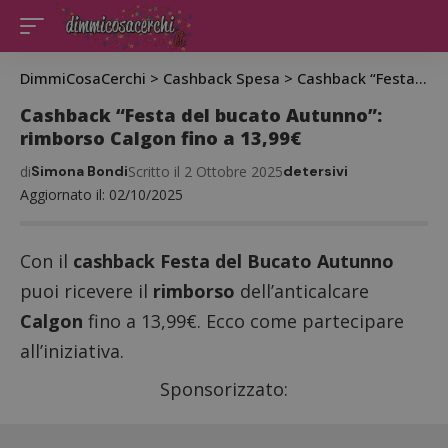
DimmiCosaCerchi
>
Cashback Spesa
>
Cashback “Festa del bucato Autunno”: rimborso Calgon fino a 13,99€
Cashback “Festa del bucato Autunno”:
rimborso Calgon fino a 13,99€
di
Simona Bondi
Scritto il 2 Ottobre 2025
detersivi
Aggiornato il: 02/10/2025
Con il
cashback Festa del Bucato Autunno
puoi ricevere il
rimborso
dell’anticalcare
Calgon
fino a 13,99€. Ecco come partecipare
all’iniziativa.
Sponsorizzato: