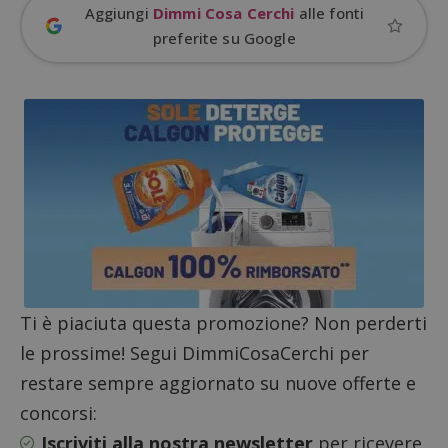
Aggiungi
Dimmi Cosa Cerchi
alle fonti
preferite su Google
ApplicationGatewayAffinityCORS
diae.emailsp.com
S
Ti è piaciuta questa promozione? Non perderti
le prossime! Segui DimmiCosaCerchi per
restare sempre aggiornato su nuove offerte e
concorsi:
Iscriviti alla nostra newsletter
per ricevere