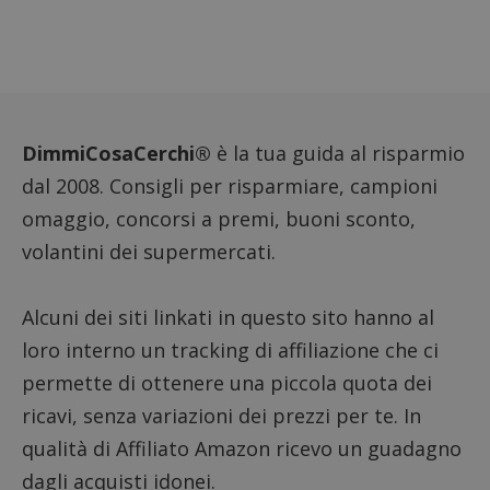
FCCDCF
.dimmicosacerchi.it
1 anno
Questo
viene u
per l'an
intern
dall'o
del sito
__eoi
.dimmicosacerchi.it
5 mesi 4
Questo
DimmiCosaCerchi®
è la tua guida al risparmio
settimane
viene u
per reg
dal 2008. Consigli per risparmiare, campioni
l'impe
dell'ut
l'inter
omaggio, concorsi a premi, buoni sconto,
con il 
contri
volantini dei supermercati.
miglio
l'espe
dell'ut
analizz
Alcuni dei siti linkati in questo sito hanno al
prestaz
sito.
loro interno un tracking di affiliazione che ci
permette di ottenere una piccola quota dei
ricavi, senza variazioni dei prezzi per te. In
qualità di Affiliato Amazon ricevo un guadagno
dagli acquisti idonei.