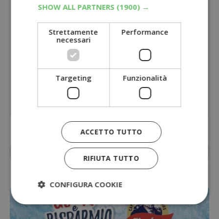
SHOW ALL PARTNERS
(1900) →
Strettamente
Performance
necessari
Targeting
Funzionalità
ACCETTO TUTTO
Aggiungi
Dimmi Cosa Cerchi
alle fonti
preferite su Google
RIFIUTA TUTTO
CONFIGURA COOKIE