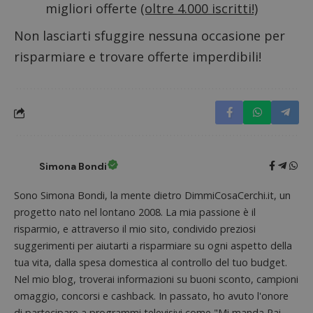
migliori offerte
(oltre 4.000 iscritti!)
Non lasciarti sfuggire nessuna occasione per
risparmiare e trovare offerte imperdibili!
Simona Bondi
Sono Simona Bondi, la mente dietro DimmiCosaCerchi.it, un
Nome
Provider
/
Dominio
Scadenza
Descri
progetto nato nel lontano 2008. La mia passione è il
_pk_id.1.938b
www.dimmicosacerchi.it
1 anno
Questo
risparmio, e attraverso il mio sito, condivido preziosi
Provider
/
Nome
Scadenza
Descrizione
cookie
Dominio
suggerimenti per aiutarti a risparmiare su ogni aspetto della
associa
piatta
test_cookie
14 minuti
Questo
tua vita, dalla spesa domestica al controllo del tuo budget.
Google LLC
analisi
57
cookie è
.doubleclick.net
open s
Nel mio blog, troverai informazioni su buoni sconto, campioni
secondi
impostato
Piwik.
da
omaggio, concorsi e cashback. In passato, ho avuto l'onore
utilizz
DoubleClick
aiutare
(che è di
di partecipare a programmi televisivi come "Mi manda Rai