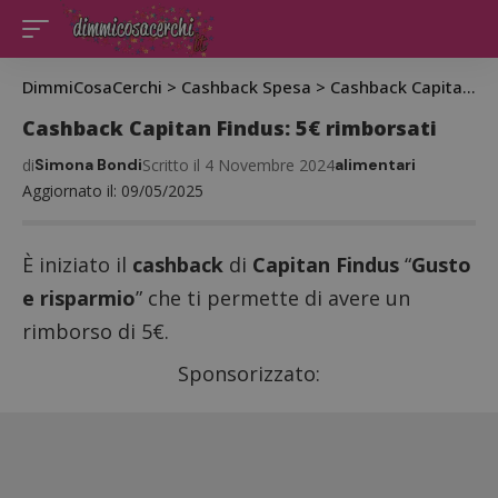
DimmiCosaCerchi
>
Cashback Spesa
>
Cashback Capitan Findus: 5€ rimborsati
Cashback Capitan Findus: 5€ rimborsati
di
Simona Bondi
Scritto il 4 Novembre 2024
alimentari
Aggiornato il: 09/05/2025
È iniziato il
cashback
di
Capitan Findus
“
Gusto
e risparmio
” che ti permette di avere un
rimborso di 5€.
Sponsorizzato: