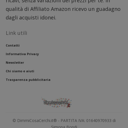
ricavi, senza variazioni dei prezzi per te. In
l'inter
con il 
qualità di Affiliato Amazon ricevo un guadagno
contri
miglio
dagli acquisti idonei.
l'espe
dell'ut
analizz
prestaz
Link utili
sito.
Contatti
Informativa Privacy
Newsletter
Chi siamo e aiuti
Trasparenza pubblicitaria
© DimmiCosaCerchi.it® - PARTITA IVA: 01640970933 di
Simona Bondi