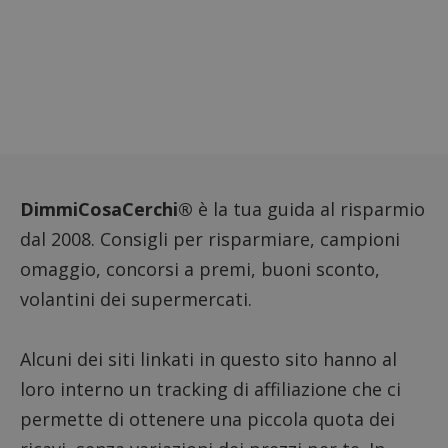
monito
compo
dei vis
misura
prestaz
sito. È
di tipo
in cui i
_pk_se
seguit
breve s
numeri
lettere
ritiene
codice
DimmiCosaCerchi®
è la tua guida al risparmio
riferi
il dom
dal 2008. Consigli per risparmiare, campioni
imposta
cookie
omaggio, concorsi a premi, buoni sconto,
FCCDCF
.dimmicosacerchi.it
1 anno
Questo
volantini dei supermercati.
viene u
per l'an
intern
dall'o
Alcuni dei siti linkati in questo sito hanno al
del sito
__eoi
.dimmicosacerchi.it
5 mesi 4
Questo
loro interno un tracking di affiliazione che ci
settimane
viene u
per reg
permette di ottenere una piccola quota dei
l'impe
dell'ut