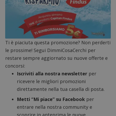
Strettamente necessari
Performance
Targeting
Funzionalità
I cookie strettamente necessari consentono le
funzionalità principali del sito web come l'accesso
dell'utente e la gestione dell'account. Il sito web
non può essere utilizzato correttamente senza i
cookie strettamente necessari.
Ti è piaciuta questa promozione? Non perderti
Nome
Provider
/
Dominio
S
le prossime! Segui DimmiCosaCerchi per
_GRECAPTCHA
Google LLC
s
www.google.com
restare sempre aggiornato su nuove offerte e
concorsi:
Iscriviti alla nostra newsletter
per
ricevere le migliori promozioni
direttamente nella tua casella di posta.
Metti “Mi piace” su Facebook
per
ApplicationGatewayAffinityCORS
diae.emailsp.com
S
entrare nella nostra community e
scoprire in anteprima le nuove