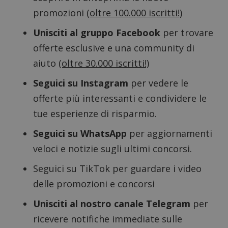
promozioni
(oltre 100.000 iscritti!)
Unisciti al gruppo Facebook
per trovare
offerte esclusive e una community di
aiuto
(oltre 30.000 iscritti!)
Seguici su Instagram
per vedere le
offerte più interessanti e condividere le
tue esperienze di risparmio.
Seguici su WhatsApp
per aggiornamenti
veloci e notizie sugli ultimi concorsi.
Google Privacy Policy
Seguici su TikTok
per guardare i video
delle promozioni e concorsi
Unisciti al nostro canale Telegram
per
CookieScriptConsent
CookieScript
s
www.dimmicosacerchi.it
ricevere notifiche immediate sulle