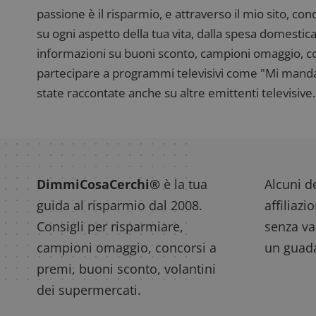
passione è il risparmio, e attraverso il mio sito, co
su ogni aspetto della tua vita, dalla spesa domestica
informazioni su buoni sconto, campioni omaggio, con
partecipare a programmi televisivi come "Mi manda R
state raccontate anche su altre emittenti televisive. 
DimmiCosaCerchi®
è la tua
Alcuni de
guida al risparmio dal 2008.
affiliazi
Consigli per risparmiare,
senza var
campioni omaggio, concorsi a
un guada
premi, buoni sconto, volantini
dei supermercati.