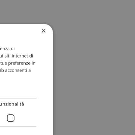
×
ienza di
i siti internet di
e tue preferenze in
eb acconsenti a
unzionalità