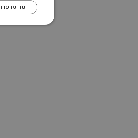
ETTO TUTTO
 e la gestione
n cookie
uando viene
la sua analisi dei
to in combinazione
, al fine di
client siano
per qualsiasi
liorando
uovendo l'utilizzo
icolare, la versione
 Sharing) supporta
diversi domini.
 dal servizio