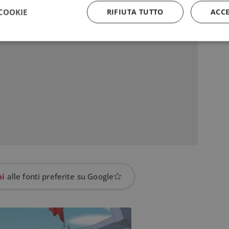
COOKIE
RIFIUTA TUTTO
ACC
Strettamente necessari
Performance
Targeting
Funzionalità
 necessari consentono le funzionalità principali del sito web come l'accesso dell'utente
 web non può essere utilizzato correttamente senza i cookie strettamente necessari.
Provider
/
Dominio
Scadenza
Descrizione
5 mesi 3
Google reCAPTCHA imposta u
Google LLC
settimane
necessario (_GRECAPTCHA) q
www.google.com
eseguito allo scopo di fornire 
rischi.
yAffinityCORS
diae.emailsp.com
Sessione
Questo cookie viene utilizza
con il bilanciamento del carico
garantire che le richieste del 
hi
alle fonti preferite su Google
indirizzate allo stesso server 
sessione di navigazione, mig
l'esperienza dell'utente prom
efficace delle risorse. In part
CORS (Cross-Origin Resource
la gestione delle richieste in 
nt
4
Questo cookie viene utilizzato
CookieScript