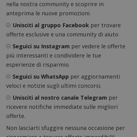
nella nostra community e scoprire in
Google Privacy Policy
anteprima le nuove promozioni.
Unisciti al gruppo Facebook
per trovare
offerte esclusive e una community di aiuto
CookieScriptConsent
CookieScript
s
www.dimmicosacerchi.it
Seguici su Instagram
per vedere le offerte
più interessanti e condividere le tue
esperienze di risparmio.
Seguici su WhatsApp
per aggiornamenti
veloci e notizie sugli ultimi concorsi.
Unisciti al nostro canale Telegram
per
ricevere notifiche immediate sulle migliori
offerte.
Non lasciarti sfuggire nessuna occasione per