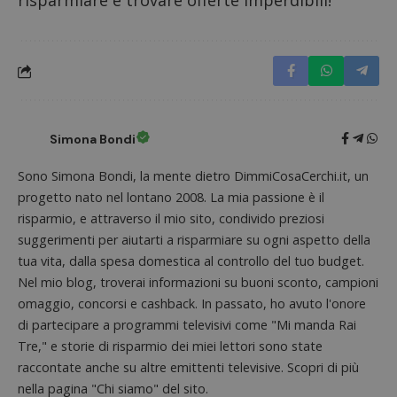
risparmiare e trovare offerte imperdibili!
Nome
Provider
/
Dominio
Scadenza
Descri
_pk_id.1.938b
www.dimmicosacerchi.it
1 anno
Questo
Provider
/
Nome
Scadenza
Descrizione
cookie
Dominio
associa
piatta
test_cookie
14 minuti
Questo
Google LLC
analisi
57
cookie è
.doubleclick.net
open s
secondi
impostato
Piwik.
da
Simona Bondi
utilizz
DoubleClick
aiutare
(che è di
proprie
proprietà di
Sono Simona Bondi, la mente dietro DimmiCosaCerchi.it, un
siti We
Google) per
monito
determinare
progetto nato nel lontano 2008. La mia passione è il
compo
se il browser
dei vis
risparmio, e attraverso il mio sito, condivido preziosi
del
misura
visitatore
suggerimenti per aiutarti a risparmiare su ogni aspetto della
prestaz
del sito web
sito. È
supporta i
tua vita, dalla spesa domestica al controllo del tuo budget.
di tipo
cookie.
in cui i
Nel mio blog, troverai informazioni su buoni sconto, campioni
_pk_id 
da una
omaggio, concorsi e cashback. In passato, ho avuto l'onore
serie 
di partecipare a programmi televisivi come "Mi manda Rai
e lette
ritiene
Tre," e storie di risparmio dei miei lettori sono state
codice
riferi
raccontate anche su altre emittenti televisive. Scopri di più
il dom
nella pagina "Chi siamo" del sito.
imposta