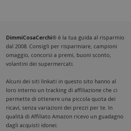
FCCDCF
.dimmicosacerchi.it
1 anno
Questo
viene u
per l'an
intern
dall'o
del sito
__eoi
.dimmicosacerchi.it
5 mesi 4
Questo
DimmiCosaCerchi®
è la tua guida al risparmio
settimane
viene u
per reg
dal 2008. Consigli per risparmiare, campioni
l'impe
dell'ut
omaggio, concorsi a premi, buoni sconto,
l'inter
con il 
volantini dei supermercati.
contri
miglio
l'espe
dell'ut
analizz
Alcuni dei siti linkati in questo sito hanno al
prestaz
sito.
loro interno un tracking di affiliazione che ci
permette di ottenere una piccola quota dei
ricavi, senza variazioni dei prezzi per te. In
qualità di Affiliato Amazon ricevo un guadagno
dagli acquisti idonei.