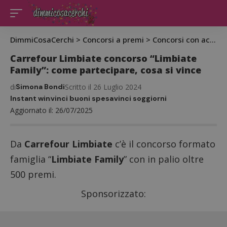
DimmiCosaCerchi
>
Concorsi a premi
>
Concorsi con acquisto
Carrefour Limbiate concorso “Limbiate
Family”: come partecipare, cosa si vince
di
Simona Bondi
Scritto il 26 Luglio 2024
Instant win
vinci buoni spesa
vinci soggiorni
Aggiornato il: 26/07/2025
Da
Carrefour Limbiate
c’è il concorso formato
famiglia “
Limbiate Family
” con in palio oltre
500 premi.
Sponsorizzato: