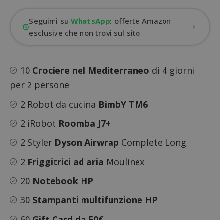
Seguimi su
WhatsApp
: offerte Amazon
esclusive che non trovi sul sito
10
Crociere nel Mediterraneo
di 4 giorni
per 2 persone
2 Robot da cucina
BimbY TM6
2 iRobot
Roomba J7+
2 Styler
Dyson Airwrap
Complete Long
2
Friggitrici ad aria
Moulinex
20
Notebook HP
30
Stampanti multifunzione HP
60
Gift Card da 50€