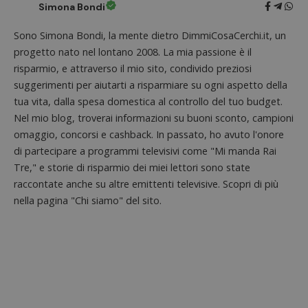
Simona Bondi
ApplicationGatewayAffinityCORS
diae.emailsp.com
S
Sono Simona Bondi, la mente dietro DimmiCosaCerchi.it, un
progetto nato nel lontano 2008. La mia passione è il
risparmio, e attraverso il mio sito, condivido preziosi
suggerimenti per aiutarti a risparmiare su ogni aspetto della
tua vita, dalla spesa domestica al controllo del tuo budget.
Nel mio blog, troverai informazioni su buoni sconto, campioni
omaggio, concorsi e cashback. In passato, ho avuto l'onore
di partecipare a programmi televisivi come "Mi manda Rai
Tre," e storie di risparmio dei miei lettori sono state
raccontate anche su altre emittenti televisive. Scopri di più
nella pagina "Chi siamo" del sito.
Google Privacy Policy