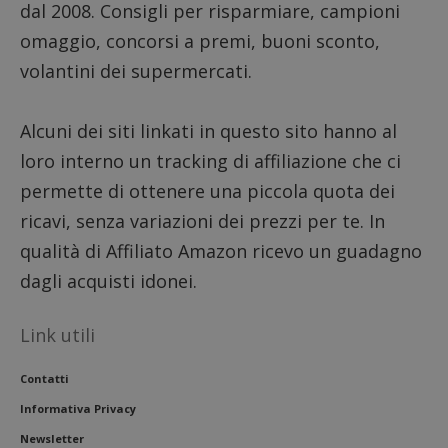
cookie
Dominio
dal 2008. Consigli per risparmiare, campioni
associa
piatta
test_cookie
14 minuti
Questo
Google LLC
omaggio, concorsi a premi, buoni sconto,
analisi
57
cookie è
.doubleclick.net
open s
secondi
impostato
volantini dei supermercati.
Piwik.
da
utilizz
DoubleClick
aiutare
(che è di
proprie
proprietà di
Alcuni dei siti linkati in questo sito hanno al
siti We
Google) per
monito
determinare
compo
loro interno un tracking di affiliazione che ci
se il browser
dei vis
del
misura
permette di ottenere una piccola quota dei
visitatore
prestaz
del sito web
sito. È
ricavi, senza variazioni dei prezzi per te. In
supporta i
di tipo
cookie.
in cui i
qualità di Affiliato Amazon ricevo un guadagno
_pk_id 
da una
dagli acquisti idonei.
serie 
e lette
ritiene
codice
Link utili
riferi
il dom
imposta
Contatti
cookie
_pk_ses.1.938b
www.dimmicosacerchi.it
29 minuti
Questo
Informativa Privacy
58
cookie
secondi
associa
Newsletter