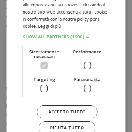
alle impostazioni sui cookie. Utilizzando il
Assicurati di fornire un indirizzo di spedizione
nostro sito web acconsenti a tutti i cookie
corretto per ricevere il prodotto
in conformità con la nostra policy per i
comodamente a casa tua.
cookie.
Leggi di più
SHOW ALL PARTNERS
(1900) →
Altri campioni omaggio
Musica gratis: scarica gratis 10 Mp3 omaggio
Strettamente
Performance
Miss Dior Absolutely Blooming, richiedi il
necessari
campione di profumo
Campioni omaggio crema idratante CeraVe viso e
corpo: esaurimento scorte!
Targeting
Funzionalità
Grazie a questa promozione, potrai provare
gratuitamente le mutandine assorbenti
DryNites e scoprire di persona quanto siano
ACCETTO TUTTO
efficaci e confortevoli per il tuo bambino.
Garantisci al tuo piccolo una notte serena e
RIFIUTA TUTTO