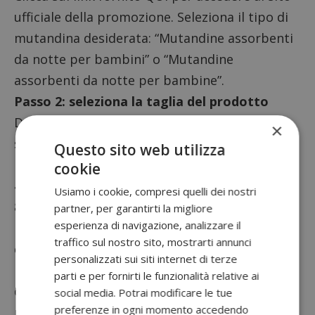
ufficiale della promozione. Seleziona il tipo di
mutandina desiderata: “Mutandine assorbenti
da notte per bambini” o “Mutandine
assorbenti da notte per bambine”.
Passo 2: seleziona la taglia del prodotto
Dopo aver scelto il tipo di mutandina,
×
seleziona la
taglia
ideale per il tuo bambino.
Questo sito web utilizza
Potrai scegliere tra le seguenti opzioni: “Da 3 a
cookie
4 anni (16-23 kg)”, “Da 4 a 7 anni (17-30 kg)”, “Da
Usiamo i cookie, compresi quelli dei nostri
8 a 15 anni (27-57 kg)”.
partner, per garantirti la migliore
esperienza di navigazione, analizzare il
Passo 3: compila il modulo per richiedere il
traffico sul nostro sito, mostrarti annunci
campione
personalizzati sui siti internet di terze
Una volta selezionato il prodotto e la taglia,
parti e per fornirti le funzionalità relative ai
compila il modulo con i tuoi dati personali per
social media. Potrai modificare le tue
preferenze in ogni momento accedendo
richiedere il campione omaggio di DryNites.