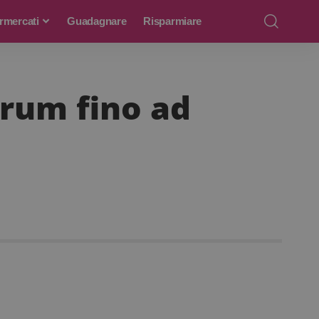
rmercati
Guadagnare
Risparmiare
erum fino ad