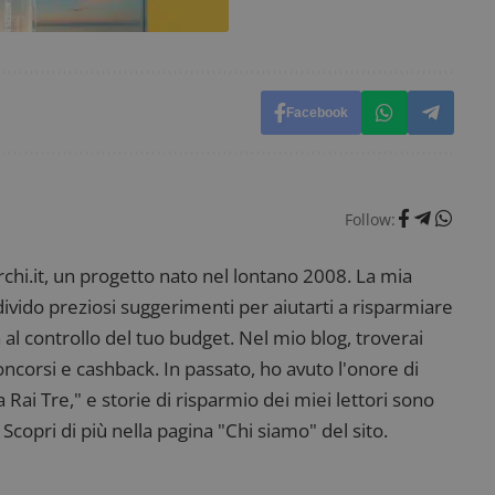
_pk_ses è seguito da una breve serie di numeri e
ritiene sia un codice di riferimento per il domin
cookie.
dimmicosacerchi.it
1 anno
Questo cookie viene utilizzato per l'analisi inte
del sito.
Facebook
dimmicosacerchi.it
5 mesi 4
Questo cookie viene utilizzato per registrare l'
settimane
e l'interazione con il sito web, contribuendo a 
l'esperienza dell'utente e analizzare le prestazion
Follow:
i.it, un progetto nato nel lontano 2008. La mia
ndivido preziosi suggerimenti per aiutarti a risparmiare
 al controllo del tuo budget. Nel mio blog, troverai
corsi e cashback. In passato, ho avuto l'onore di
ai Tre," e storie di risparmio dei miei lettori sono
Scopri di più nella pagina "Chi siamo" del sito.