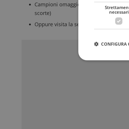
Campioni omaggio Liftactiv Collagen S
Strettamen
necessari
scorte)
Oppure visita la sezione dedicata a tutt
Sponso
CONFIGURA 
I cookie strettamente
dell'account. Il sito
Nome
_GRECAPTCHA
ApplicationGatewa