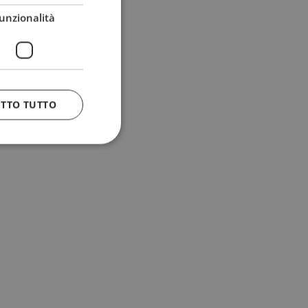
unzionalità
ETTO TUTTO
 e la gestione
n cookie
uando viene
la sua analisi dei
to in combinazione
, al fine di