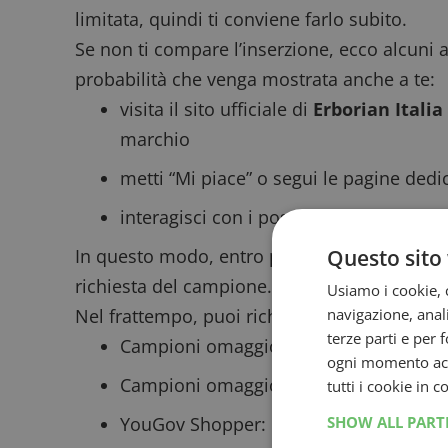
limitata, quindi ti conviene farlo subito.
Se non ti compare l’inserzione, ecco alcun
probabilità che venga mostrata anche a te:
visita il sito ufficiale di
Erborian Italia
marchio
metti “Mi piace” o segui le pagine dedi
interagisci con i post sui profumi anch
Questo sito 
In questo modo, entro poche ore, potrebbe 
richiesta del campione.
Usiamo i cookie, c
navigazione, anali
Nel frattempo, puoi richiedere altri campi
terze parti e per 
Campioni omaggio crema idratante cor
ogni momento acce
Campioni omaggio Light Blue Dolce &
tutti i cookie in 
SHOW ALL PAR
YouGov Shopper: registra la spesa e ri