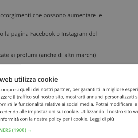
i accorgimenti che possono aumentare le
o la
pagina Facebook
o
Instagram
del
cate ai profumi (anche di altri marchi)
e su Instagram (se ti fa piacere,
seguimi
!)
web utilizza cookie
comparire anche a te l’annuncio per fare
ompresi quelli dei nostri partner, per garantirti la migliore esper
zzare il traffico sul nostro sito, mostrarti annunci personalizzati su
oni omaggio come:
fornirti le funzionalità relative ai social media. Potrai modificare l
po e viso CeraVe
(esaurimento scorte)
dendo alle impostazioni sui cookie. Utilizzando il nostro sito w
 Gabbana
: come ottenerlo
conformità con la nostra policy per i cookie.
Leggi di più
TNERS
(1900) →
cevi premi!