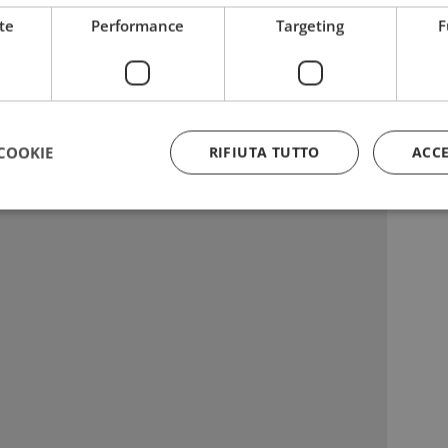
pecialist 16 Crema Giorno
(esaurimento
te
Performance
Targeting
F
i i
campioni omaggio
rizzato:
COOKIE
RIFIUTA TUTTO
ACC
Strettamente necessari
Performance
Targeting
Funzionalità
 necessari consentono le funzionalità principali del sito web come l'accesso dell'utente
 web non può essere utilizzato correttamente senza i cookie strettamente necessari.
Provider
/
Dominio
Scadenza
Descrizione
5 mesi 3
Google reCAPTCHA imposta u
Google LLC
settimane
necessario (_GRECAPTCHA) q
www.google.com
eseguito allo scopo di fornire 
rischi.
yAffinityCORS
diae.emailsp.com
Sessione
Questo cookie viene utilizza
con il bilanciamento del carico