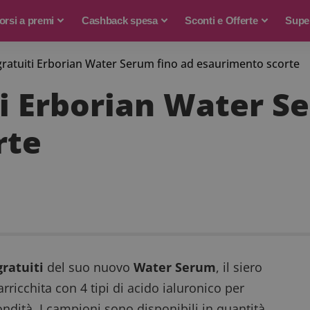
rsi a premi
Cashback spesa
Sconti e Offerte
Supe
ratuiti Erborian Water Serum fino ad esaurimento scorte
i Erborian Water S
rte
ratuiti
del suo nuovo
Water Serum
, il siero
rricchita con 4 tipi di acido ialuronico per
fondità. I campioni sono disponibili in quantità