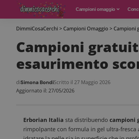
Campioni omaggio
Conco
DimmiCosaCerchi
>
Campioni Omaggio
>
Campioni g
Campioni gratuit
esaurimento sco
di
Scritto il 27 Maggio 2026
Simona Bondi
Aggiornato il: 27/05/2026
Erborian Italia
sta distribuendo
campioni g
rimpolpante con formula in gel ultra-fresca a
idratare la pelle sia in superficie che in pro