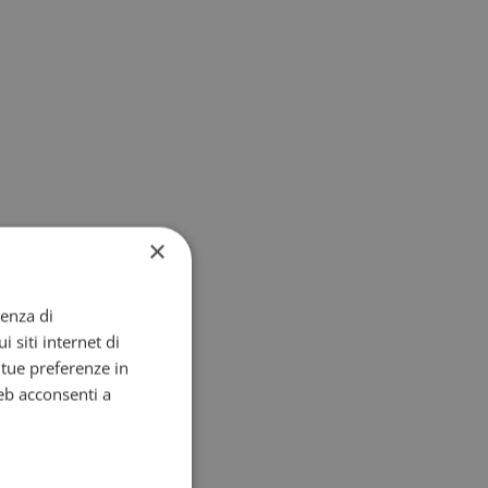
×
ienza di
i siti internet di
e tue preferenze in
eb acconsenti a