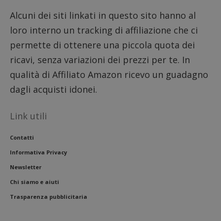
settimane
viene u
per reg
Alcuni dei siti linkati in questo sito hanno al
l'impe
dell'ut
loro interno un tracking di affiliazione che ci
l'inter
con il 
permette di ottenere una piccola quota dei
contri
miglio
ricavi, senza variazioni dei prezzi per te. In
l'espe
dell'ut
qualità di Affiliato Amazon ricevo un guadagno
analizz
prestaz
dagli acquisti idonei.
sito.
Link utili
Contatti
Informativa Privacy
Newsletter
Chi siamo e aiuti
Trasparenza pubblicitaria