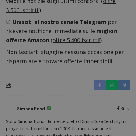
veloci e notizie sugli ultimi concorsi
(oltre
CookieScriptConsent
CookieScript
s
www.dimmicosacerchi.it
3.500 iscritti!)
Unisciti al nostro canale Telegram
per
ricevere notifiche immediate sulle
migliori
offerte Amazon
(oltre 5.400 iscritti!)
Non lasciarti sfuggire nessuna occasione per
risparmiare e trovare offerte imperdibili!
Nome
Provider
/
Dominio
Scadenza
Descri
Simona Bondi
_pk_id.1.938b
www.dimmicosacerchi.it
1 anno
Questo
Provider
/
Nome
Scadenza
Descrizione
Sono Simona Bondi, la mente dietro DimmiCosaCerchi.it, un
cookie
Dominio
associa
progetto nato nel lontano 2008. La mia passione è il
piatta
test_cookie
14 minuti
Questo
Google LLC
analisi
risparmio, e attraverso il mio sito, condivido preziosi
57
cookie è