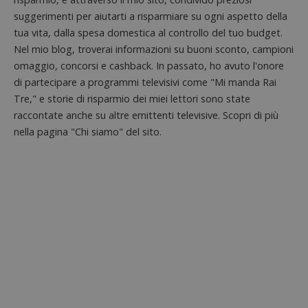
.doubleclick.net
open s
secondi
impostato
Piwik.
suggerimenti per aiutarti a risparmiare su ogni aspetto della
da
utilizz
DoubleClick
tua vita, dalla spesa domestica al controllo del tuo budget.
aiutare
(che è di
proprie
proprietà di
Nel mio blog, troverai informazioni su buoni sconto, campioni
siti We
Google) per
monito
omaggio, concorsi e cashback. In passato, ho avuto l'onore
determinare
compo
se il browser
di partecipare a programmi televisivi come "Mi manda Rai
dei vis
del
misura
visitatore
Tre," e storie di risparmio dei miei lettori sono state
prestaz
del sito web
sito. È
raccontate anche su altre emittenti televisive. Scopri di più
supporta i
di tipo
cookie.
in cui i
nella pagina "Chi siamo" del sito.
_pk_id 
da una
serie 
e lette
ritiene
codice
riferi
il dom
imposta
cookie
_pk_ses.1.938b
www.dimmicosacerchi.it
29 minuti
Questo
58
cookie
secondi
associa
piatta
analisi
open s
Piwik.