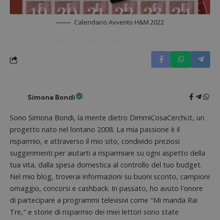
con il 
contri
miglio
l'espe
Calendario Avvento H&M 2022
dell'ut
analizz
prestaz
sito.
Simona Bondi
Sono Simona Bondi, la mente dietro DimmiCosaCerchi.it, un
progetto nato nel lontano 2008. La mia passione è il
risparmio, e attraverso il mio sito, condivido preziosi
suggerimenti per aiutarti a risparmiare su ogni aspetto della
tua vita, dalla spesa domestica al controllo del tuo budget.
Nel mio blog, troverai informazioni su buoni sconto, campioni
omaggio, concorsi e cashback. In passato, ho avuto l'onore
di partecipare a programmi televisivi come "Mi manda Rai
Tre," e storie di risparmio dei miei lettori sono state