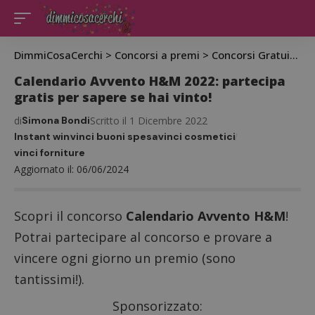
DimmiCosaCerchi
>
Concorsi a premi
>
Concorsi Gratuiti
>
C
Calendario Avvento H&M 2022: partecipa
gratis per sapere se hai vinto!
di
Simona Bondi
Scritto il 1 Dicembre 2022
Instant win
vinci buoni spesa
vinci cosmetici
vinci forniture
Aggiornato il: 06/06/2024
Scopri il concorso
Calendario Avvento H&M
!
Potrai partecipare al concorso e provare a
vincere ogni giorno un premio (sono
tantissimi!).
Sponsorizzato: