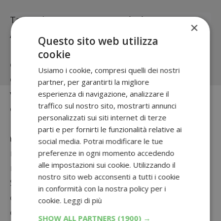
Trova altri concorsi per:
»
Vinci
×
Abbigliamento
|
»
Vinci Arredamento
Questo sito web utilizza
Per partecipare collegati al
sito dedicato al
cookie
concorso
, registrati gratuitamente ed apri la
Usiamo i cookie, compresi quelli dei nostri
casella del giorno per
sapere subito se hai
partner, per garantirti la migliore
vinto
uno dei premi in palio per questo
esperienza di navigazione, analizzare il
traffico sul nostro sito, mostrarti annunci
concorso a premi!
personalizzati sui siti internet di terze
Ricorda che per partecipare
dovrai inserire il
parti e per fornirti le funzionalità relative ai
numero della carta fedeltà
, che puoi
social media. Potrai modificare le tue
richiedere gratuitamente iscrivendoti da qui:
preferenze in ogni momento accedendo
alle impostazioni sui cookie. Utilizzando il
registrati gratis
nostro sito web acconsenti a tutti i cookie
Se non vinci, ricorda che parteciperai
in conformità con la nostra policy per i
comunque all’
estrazione finale
che si terrà
cookie.
Leggi di più
entro il 31/01/2023.
SHOW ALL PARTNERS
(1900) →