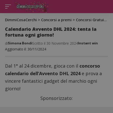
DimmiCosaCerchi
>
Concorsi a premi
>
Concorsi Gratuiti
>
C
Calendario Avvento DHL 2024: tenta la
fortuna ogni giorno!
di
Simona Bondi
Scritto il 30 Novembre 2024
Instant win
Aggiornato il: 30/11/2024
Dal 1° al 24 dicembre, gioca con il
concorso
calendario dell’Avvento DHL 2024
e prova a
vincere fantastici gadget del marchio ogni
giorno!
Sponsorizzato: