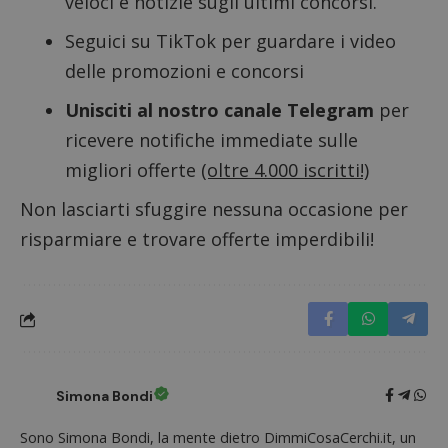
veloci e notizie sugli ultimi concorsi.
CookieScriptConsent
CookieScript
Seguici su TikTok
per guardare i video
s
www.dimmicosacerchi.it
delle promozioni e concorsi
Unisciti al nostro canale Telegram
per
ricevere notifiche immediate sulle
migliori offerte
(oltre 4.000 iscritti!)
Non lasciarti sfuggire nessuna occasione per
risparmiare e trovare offerte imperdibili!
Nome
Provider
/
Dominio
Scadenza
Descri
Simona Bondi
_pk_id.1.938b
www.dimmicosacerchi.it
1 anno
Questo
Provider
/
Nome
Scadenza
Descrizione
cookie
Dominio
associa
Sono Simona Bondi, la mente dietro DimmiCosaCerchi.it, un
piatta