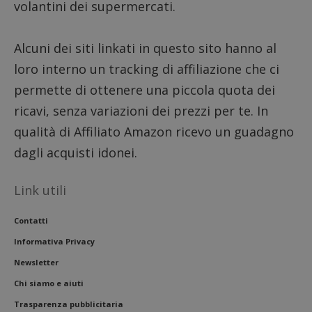
volantini dei supermercati.
__eoi
.dimmicosacerchi.it
5 mesi 4
Questo
settimane
viene u
per reg
l'impe
Alcuni dei siti linkati in questo sito hanno al
dell'ut
l'inter
loro interno un tracking di affiliazione che ci
con il 
contri
permette di ottenere una piccola quota dei
miglio
l'espe
ricavi, senza variazioni dei prezzi per te. In
dell'ut
analizz
prestaz
qualità di Affiliato Amazon ricevo un guadagno
sito.
dagli acquisti idonei.
Link utili
Contatti
Informativa Privacy
Newsletter
Chi siamo e aiuti
Trasparenza pubblicitaria