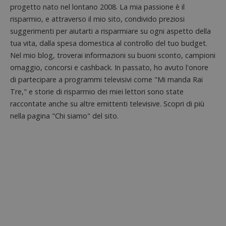
test_cookie
14 minuti
Questo
Google LLC
progetto nato nel lontano 2008. La mia passione è il
analisi
57
cookie è
.doubleclick.net
open s
secondi
impostato
risparmio, e attraverso il mio sito, condivido preziosi
Piwik.
da
utilizz
suggerimenti per aiutarti a risparmiare su ogni aspetto della
DoubleClick
aiutare
(che è di
proprie
tua vita, dalla spesa domestica al controllo del tuo budget.
proprietà di
siti We
Google) per
Nel mio blog, troverai informazioni su buoni sconto, campioni
monito
determinare
compo
se il browser
omaggio, concorsi e cashback. In passato, ho avuto l'onore
dei vis
del
misura
di partecipare a programmi televisivi come "Mi manda Rai
visitatore
prestaz
del sito web
Tre," e storie di risparmio dei miei lettori sono state
sito. È
supporta i
di tipo
cookie.
raccontate anche su altre emittenti televisive. Scopri di più
in cui i
_pk_id 
nella pagina "Chi siamo" del sito.
da una
serie 
e lette
ritiene
codice
riferi
il dom
imposta
cookie
_pk_ses.1.938b
www.dimmicosacerchi.it
29 minuti
Questo
58
cookie
secondi
associa
piatta
analisi
open s