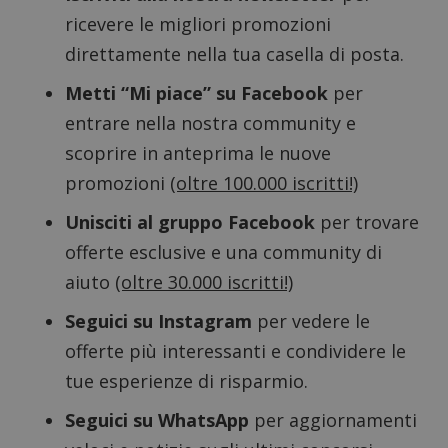
ApplicationGatewayAffinityCORS
diae.emailsp.com
S
ricevere le migliori promozioni
direttamente nella tua casella di posta.
Metti “Mi piace” su Facebook
per
entrare nella nostra community e
scoprire in anteprima le nuove
promozioni
(oltre 100.000 iscritti!)
Unisciti al gruppo Facebook
per trovare
offerte esclusive e una community di
aiuto
(oltre 30.000 iscritti!)
Seguici su Instagram
per vedere le
offerte più interessanti e condividere le
Google Privacy Policy
tue esperienze di risparmio.
Seguici su WhatsApp
per aggiornamenti