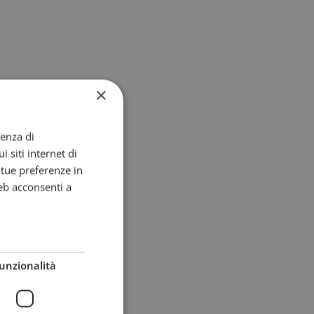
×
ienza di
i siti internet di
e tue preferenze in
eb acconsenti a
unzionalità