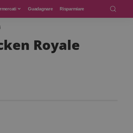
rmercati
Guadagnare
Risparmiare
i
cken Royale