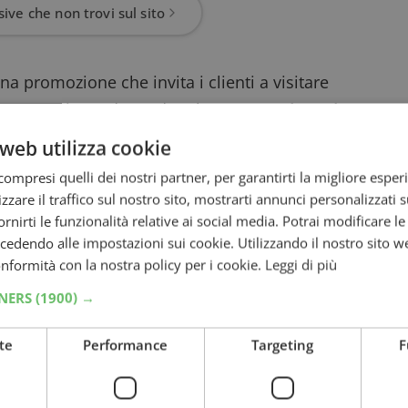
ive che non trovi sul sito
una promozione che invita i clienti a visitare
icolo – per rispondere ad un breve
questionario
ivi ai prodotti e punti vendita Burger King.
web utilizza cookie
ceveranno un codice promozionale univoco che
ompresi quelli dei nostri partner, per garantirti la migliore esper
 un panino Whooper gratis – o Chicken Royale –
zzare il traffico sul nostro sito, mostrarti annunci personalizzati su
fornirti le funzionalità relative ai social media. Potrai modificare l
dendo alle impostazioni sui cookie. Utilizzando il nostro sito w
cessario essere in possesso dello
scontrino di
conformità con la nostra policy per i cookie.
Leggi di più
ovrà essere copiato sullo scontrino stesso –
TNERS
(1900) →
 entro 30 giorni dalla data di emissione dello
te
Performance
Targeting
F
ioni, ed è limitata ad un coupon al mese per