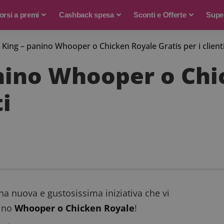
rsi a premi
Cashback spesa
Sconti e Offerte
Supe
 King – panino Whooper o Chicken Royale Gratis per i client
nino Whooper o Chi
ti
na nuova e gustosissima iniziativa che vi
nino
Whooper o Chicken Royale
!