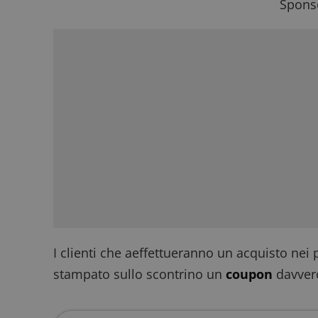
Sponso
I clienti che aeffettueranno un acquisto nei
stampato sullo scontrino un
coupon
davvero