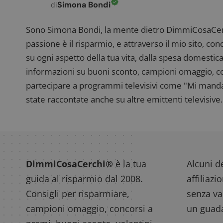
Simona Bondi
di
CookieScriptConse
Sono Simona Bondi, la mente dietro DimmiCosaCerch
passione è il risparmio, e attraverso il mio sito, co
su ogni aspetto della tua vita, dalla spesa domestica
informazioni su buoni sconto, campioni omaggio, con
Nome
P
partecipare a programmi televisivi come "Mi manda R
Prov
Nome
_pk_id.1.938b
w
Domi
state raccontate anche su altre emittenti televisive. 
test_cookie
Goog
.doub
_pk_ses.1.938b
w
DimmiCosaCerchi®
è la tua
Alcuni de
guida al risparmio dal 2008.
affiliazi
Consigli per risparmiare,
senza var
campioni omaggio, concorsi a
un guada
FCCDCF
.