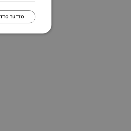
ETTO TUTTO
 e la gestione
n cookie
uando viene
la sua analisi dei
to in combinazione
, al fine di
client siano
per qualsiasi
liorando
uovendo l'utilizzo
icolare, la versione
 Sharing) supporta