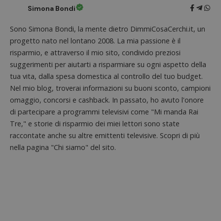
piatta
Simona Bondi
analisi
open s
Piwik.
Sono Simona Bondi, la mente dietro DimmiCosaCerchi.it, un
utilizz
aiutare
progetto nato nel lontano 2008. La mia passione è il
proprie
siti We
risparmio, e attraverso il mio sito, condivido preziosi
monito
suggerimenti per aiutarti a risparmiare su ogni aspetto della
compo
dei vis
tua vita, dalla spesa domestica al controllo del tuo budget.
misura
prestaz
Nel mio blog, troverai informazioni su buoni sconto, campioni
sito. È
omaggio, concorsi e cashback. In passato, ho avuto l'onore
di tipo
in cui i
di partecipare a programmi televisivi come "Mi manda Rai
_pk_se
seguit
Tre," e storie di risparmio dei miei lettori sono state
breve s
numeri
raccontate anche su altre emittenti televisive. Scopri di più
lettere
nella pagina "Chi siamo" del sito.
ritiene
codice
riferi
il dom
imposta
cookie
FCCDCF
.dimmicosacerchi.it
1 anno
Questo
viene u
per l'an
intern