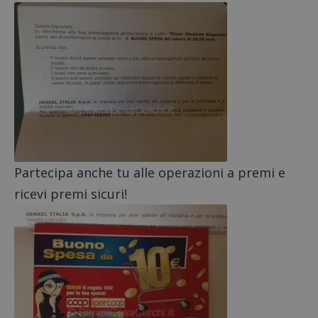
ApplicationGatewayAffinityCORS
diae.emailsp.com
S
Partecipa anche tu alle operazioni a premi e
ricevi premi sicuri!
Google Privacy Policy