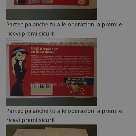
CookieScriptConsent
CookieScript
s
Partecipa anche tu alle operazioni a premi e
www.dimmicosacerchi.it
ricevi premi sicuri!
Partecipa anche tu alle operazioni a premi e
ricevi premi sicuri!
Nome
Provider
/
Dominio
Scadenza
Descri
_pk_id.1.938b
www.dimmicosacerchi.it
1 anno
Questo
Provider
/