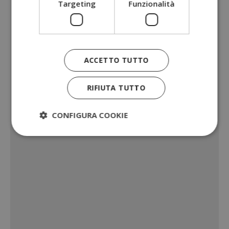
Targeting
Funzionalità
ACCETTO TUTTO
RIFIUTA TUTTO
CONFIGURA COOKIE
Strettamente necessari
Performance
Targeting
Funzionalità
I cookie strettamente necessari consentono le
funzionalità principali del sito web come l'accesso
dell'utente e la gestione dell'account. Il sito web
non può essere utilizzato correttamente senza i
cookie strettamente necessari.