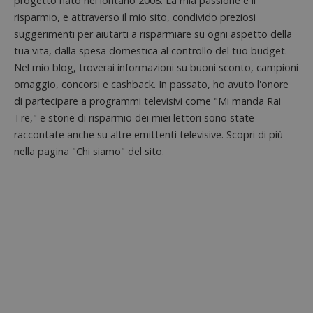
progetto nato nel lontano 2008. La mia passione è il
risparmio, e attraverso il mio sito, condivido preziosi
suggerimenti per aiutarti a risparmiare su ogni aspetto della
tua vita, dalla spesa domestica al controllo del tuo budget.
Nel mio blog, troverai informazioni su buoni sconto, campioni
omaggio, concorsi e cashback. In passato, ho avuto l'onore
di partecipare a programmi televisivi come "Mi manda Rai
Nome
Provider
/
Dominio
Scadenza
Descri
Tre," e storie di risparmio dei miei lettori sono state
_pk_id.1.938b
www.dimmicosacerchi.it
1 anno
Questo
Provider
/
Nome
Scadenza
Descrizione
cookie
raccontate anche su altre emittenti televisive. Scopri di più
Dominio
associa
nella pagina "Chi siamo" del sito.
piatta
test_cookie
14 minuti
Questo
Google LLC
analisi
57
cookie è
.doubleclick.net
open s
secondi
impostato
Piwik.
da
utilizz
DoubleClick
aiutare
(che è di
proprie
proprietà di
siti We
Google) per
monito
determinare
compo
se il browser
dei vis
del
misura
visitatore
prestaz
del sito web
sito. È
supporta i
di tipo
cookie.
in cui i
_pk_id 