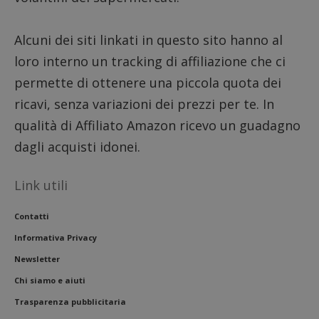
numeri
lettere
ritiene
codice
Alcuni dei siti linkati in questo sito hanno al
riferi
il dom
loro interno un tracking di affiliazione che ci
imposta
cookie
permette di ottenere una piccola quota dei
FCCDCF
.dimmicosacerchi.it
1 anno
Questo
ricavi, senza variazioni dei prezzi per te. In
viene u
per l'an
qualità di Affiliato Amazon ricevo un guadagno
intern
dall'o
dagli acquisti idonei.
del sito
__eoi
.dimmicosacerchi.it
5 mesi 4
Questo
settimane
viene u
Link utili
per reg
l'impe
dell'ut
l'inter
Contatti
con il 
contri
Informativa Privacy
miglio
l'espe
Newsletter
dell'ut
analizz
Chi siamo e aiuti
prestaz
sito.
Trasparenza pubblicitaria