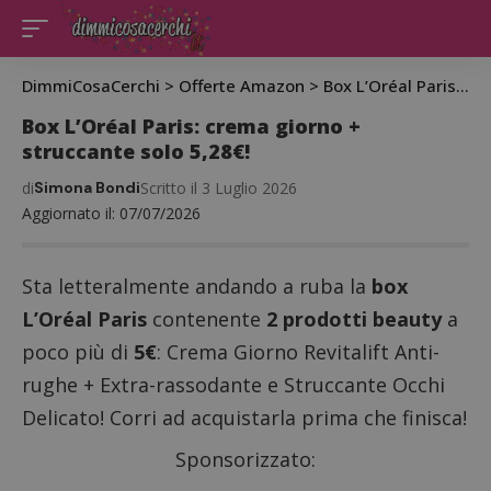
DimmiCosaCerchi
>
Offerte Amazon
>
Box L’Oréal Paris: crema giorno + struccante solo 5,28€!
Box L’Oréal Paris: crema giorno +
struccante solo 5,28€!
di
Simona Bondi
Scritto il 3 Luglio 2026
Aggiornato il: 07/07/2026
Sta letteralmente andando a ruba la
box
L’Oréal Paris
contenente
2 prodotti beauty
a
poco più di
5€
: Crema Giorno Revitalift Anti-
rughe + Extra-rassodante e Struccante Occhi
Delicato! Corri ad acquistarla prima che finisca!
Sponsorizzato: