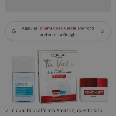
Nome
Provider
/
Dominio
S
_GRECAPTCHA
Google LLC
s
www.google.com
Aggiungi
Dimmi Cosa Cerchi
alle fonti
preferite su Google
ApplicationGatewayAffinityCORS
diae.emailsp.com
S
✓ In qualità di affiliato Amazon, questo sito