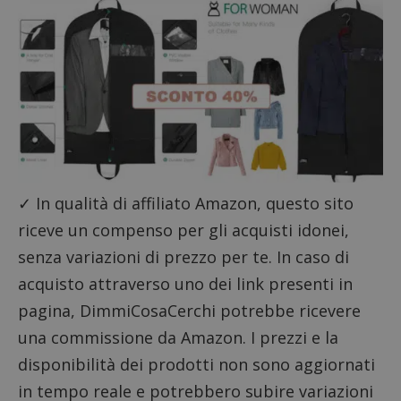
✓ In qualità di affiliato Amazon, questo sito
riceve un compenso per gli acquisti idonei,
Google Privacy Policy
senza variazioni di prezzo per te. In caso di
acquisto attraverso uno dei link presenti in
pagina, DimmiCosaCerchi potrebbe ricevere
CookieScriptConsent
CookieScript
una commissione da Amazon. I prezzi e la
s
www.dimmicosacerchi.it
disponibilità dei prodotti non sono aggiornati
in tempo reale e potrebbero subire variazioni