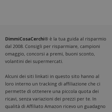
dei vis
misura
prestaz
sito. È
di tipo
in cui i
_pk_se
seguit
breve s
numeri
lettere
DimmiCosaCerchi®
è la tua guida al risparmio
ritiene
codice
dal 2008. Consigli per risparmiare, campioni
riferi
il dom
omaggio, concorsi a premi, buoni sconto,
imposta
cookie
volantini dei supermercati.
FCCDCF
.dimmicosacerchi.it
1 anno
Questo
viene u
per l'an
intern
Alcuni dei siti linkati in questo sito hanno al
dall'o
del sito
loro interno un tracking di affiliazione che ci
__eoi
.dimmicosacerchi.it
5 mesi 4
Questo
permette di ottenere una piccola quota dei
settimane
viene u
per reg
ricavi, senza variazioni dei prezzi per te. In
l'impe
dell'ut
qualità di Affiliato Amazon ricevo un guadagno
l'inter
con il 