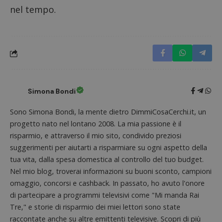
nel tempo.
Simona Bondi
Sono Simona Bondi, la mente dietro DimmiCosaCerchi.it, un
progetto nato nel lontano 2008. La mia passione è il
Nome
Provider
/
Dominio
Scadenza
Descri
risparmio, e attraverso il mio sito, condivido preziosi
suggerimenti per aiutarti a risparmiare su ogni aspetto della
_pk_id.1.938b
www.dimmicosacerchi.it
1 anno
Questo
Provider
/
Nome
Scadenza
Descrizione
cookie
Dominio
tua vita, dalla spesa domestica al controllo del tuo budget.
associa
piatta
Nel mio blog, troverai informazioni su buoni sconto, campioni
test_cookie
14 minuti
Questo
Google LLC
analisi
57
cookie è
.doubleclick.net
omaggio, concorsi e cashback. In passato, ho avuto l'onore
open s
secondi
impostato
Piwik.
da
di partecipare a programmi televisivi come "Mi manda Rai
utilizz
DoubleClick
aiutare
Tre," e storie di risparmio dei miei lettori sono state
(che è di
proprie
proprietà di
siti We
raccontate anche su altre emittenti televisive. Scopri di più
Google) per