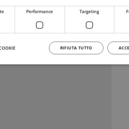
te
Performance
Targeting
F
COOKIE
RIFIUTA TUTTO
ACC
Strettamente necessari
Performance
Targeting
Funzionalità
 necessari consentono le funzionalità principali del sito web come l'accesso dell'utente
 web non può essere utilizzato correttamente senza i cookie strettamente necessari.
Provider
/
Dominio
Scadenza
Descrizione
5 mesi 3
Google reCAPTCHA imposta u
Google LLC
settimane
necessario (_GRECAPTCHA) q
www.google.com
eseguito allo scopo di fornire 
rischi.
yAffinityCORS
diae.emailsp.com
Sessione
Questo cookie viene utilizza