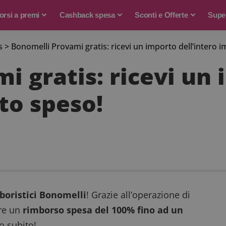
rsi a premi
Cashback spesa
Sconti e Offerte
Supe
s
>
Bonomelli Provami gratis: ricevi un importo dell’intero 
i gratis: ricevi un
to speso!
rboristici Bonomelli
! Grazie all’operazione di
re un
rimborso spesa del 100% fino ad un
 subito!