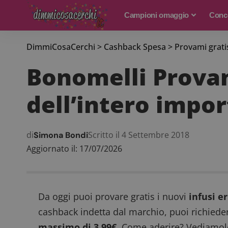
Campioni omaggio
Conco
DimmiCosaCerchi
>
Cashback Spesa
>
Provami grati
Bonomelli Provam
dell’intero impor
di
Scritto il 4 Settembre 2018
Simona Bondi
Aggiornato il: 17/07/2026
Da oggi puoi provare gratis i nuovi
infusi e
cashback indetta dal marchio, puoi richiede
massimo di 3,99€.
Come aderire? Vediamolo