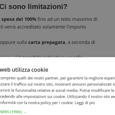
Ci sono limitazioni?
 spesa del 100%
fino ad un tetto massimo di
 ti verrà accreditato solamente l’importo
oppure sulla
carta prepagata
, a seconda di
ione ed è possibile richiedere un
solo
web utilizza cookie
durerà dal 1° Settembre 2018 al 15 Marzo
ompresi quelli dei nostri partner, per garantirti la migliore esper
,
clicca qui.
zzare il traffico sul nostro sito, mostrarti annunci personalizzati su
oni? Leggi la guida “
Come funzionano le
fornirti le funzionalità relative ai social media. Potrai modificare l
 potrebbe interessarti anche il
Be! Bio
dendo alle impostazioni sui cookie. Utilizzando il nostro sito w
conformità con la nostra policy per i cookie.
Leggi di più
tis
ed anche il Yogurt Alpro provalo gratis.
TNERS
(1900) →
rizzato: