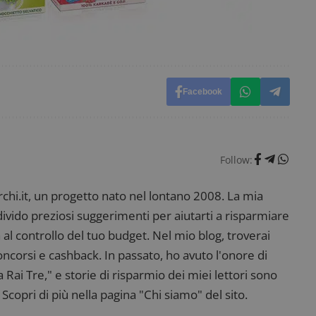
prestazioni del sito. È un cookie di tipo pattern, 
_pk_ses è seguito da una breve serie di numeri e
ritiene sia un codice di riferimento per il domin
cookie.
dimmicosacerchi.it
1 anno
Questo cookie viene utilizzato per l'analisi inte
del sito.
dimmicosacerchi.it
5 mesi 4
Questo cookie viene utilizzato per registrare l'
Facebook
settimane
e l'interazione con il sito web, contribuendo a 
l'esperienza dell'utente e analizzare le prestazion
Follow:
i.it, un progetto nato nel lontano 2008. La mia
ndivido preziosi suggerimenti per aiutarti a risparmiare
 al controllo del tuo budget. Nel mio blog, troverai
corsi e cashback. In passato, ho avuto l'onore di
ai Tre," e storie di risparmio dei miei lettori sono
Scopri di più nella pagina "Chi siamo" del sito.