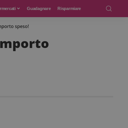
rmercati
Guadagnare
Risparmiare
importo speso!
 importo