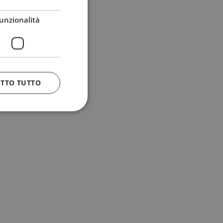
unzionalità
ETTO TUTTO
 e la gestione
n cookie
uando viene
la sua analisi dei
to in combinazione