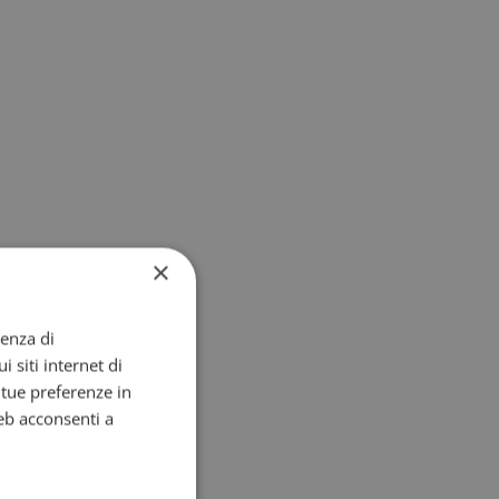
×
ienza di
i siti internet di
e tue preferenze in
eb acconsenti a