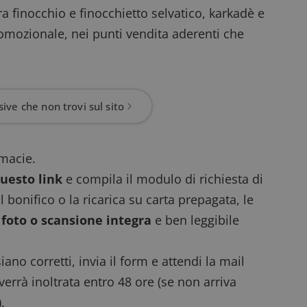
ra finocchio e finocchietto selvatico, karkadè e
romozionale, nei punti vendita aderenti che
ive che non trovi sul sito
rmacie.
questo link
e compila il modulo di richiesta di
l bonifico o la ricarica su carta prepagata, le
foto o scansione integra
e ben leggibile
siano corretti, invia il form e attendi la mail
 verrà inoltrata entro 48 ore (se non arriva
.