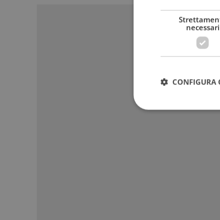
Strettamen
necessari
CONFIGURA 
I cookie strettamente
dell'account. Il sito
Nome
_GRECAPTCHA
ApplicationGatewa