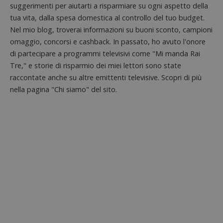
utilizz
suggerimenti per aiutarti a risparmiare su ogni aspetto della
aiutare
proprie
tua vita, dalla spesa domestica al controllo del tuo budget.
siti We
Nel mio blog, troverai informazioni su buoni sconto, campioni
monito
compo
omaggio, concorsi e cashback. In passato, ho avuto l'onore
dei vis
misura
di partecipare a programmi televisivi come "Mi manda Rai
prestaz
sito. È
Tre," e storie di risparmio dei miei lettori sono state
di tipo
raccontate anche su altre emittenti televisive. Scopri di più
in cui i
_pk_se
nella pagina "Chi siamo" del sito.
seguit
breve s
numeri
lettere
ritiene
codice
riferi
il dom
imposta
cookie
FCCDCF
.dimmicosacerchi.it
1 anno
Questo
viene u
per l'an
intern
dall'o
del sito
__eoi
.dimmicosacerchi.it
5 mesi 4
Questo