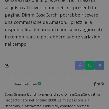
senza variazioni di prezzo per te. In caso di
open s
secondi
impostato
Piwik.
da
acquisto attraverso uno dei link presenti in
utilizz
DoubleClick
aiutare
(che è di
pagina, DimmiCosaCerchi potrebbe ricevere
proprie
proprietà di
siti We
Google) per
monito
una commissione da Amazon. I prezzi e la
determinare
compo
se il browser
dei vis
disponibilità dei prodotti non sono aggiornati
del
misura
visitatore
prestaz
in tempo reale e potrebbero subire variazioni
del sito web
sito. È
supporta i
di tipo
cookie.
nel tempo.
in cui i
_pk_id 
da una
serie 
e lette
ritiene
codice
riferi
il dom
imposta
cookie
Simona Bondi
_pk_ses.1.938b
www.dimmicosacerchi.it
29 minuti
Questo
58
cookie
secondi
associa
Sono Simona Bondi, la mente dietro DimmiCosaCerchi.it, un
piatta
analisi
progetto nato nel lontano 2008. La mia passione è il
open s
risparmio, e attraverso il mio sito, condivido preziosi
Piwik.