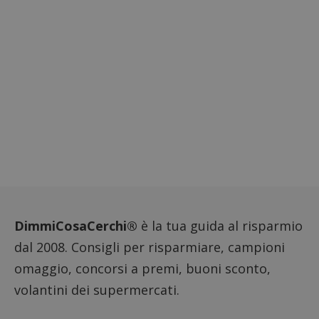
settimane
viene u
per reg
l'impe
dell'ut
l'inter
con il 
contri
miglio
l'espe
dell'ut
analizz
prestaz
sito.
DimmiCosaCerchi®
è la tua guida al risparmio
dal 2008. Consigli per risparmiare, campioni
omaggio, concorsi a premi, buoni sconto,
volantini dei supermercati.