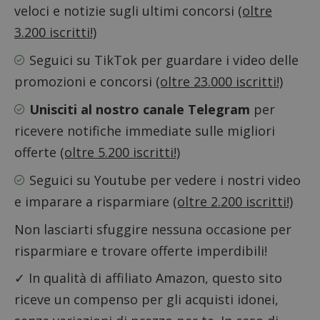
CookieScriptConsent
CookieScript
veloci e notizie sugli ultimi concorsi
(oltre
s
www.dimmicosacerchi.it
3.200 iscritti!)
Seguici su TikTok
per guardare i video delle
promozioni e concorsi
(oltre 23.000 iscritti!)
Unisciti al nostro canale Telegram
per
ricevere notifiche immediate sulle migliori
offerte
(oltre 5.200 iscritti!)
Seguici su Youtube
per vedere i nostri video
e imparare a risparmiare
(oltre 2.200 iscritti!)
Non lasciarti sfuggire nessuna occasione per
risparmiare e trovare offerte imperdibili!
Nome
Provider
/
Dominio
Scadenza
Descri
_pk_id.1.938b
www.dimmicosacerchi.it
1 anno
Questo
Provider
/
✓ In qualità di affiliato Amazon, questo sito
Nome
Scadenza
Descrizione
cookie
Dominio
associa
riceve un compenso per gli acquisti idonei,
piatta
test_cookie
14 minuti
Questo
Google LLC
analisi
57
cookie è
.doubleclick.net