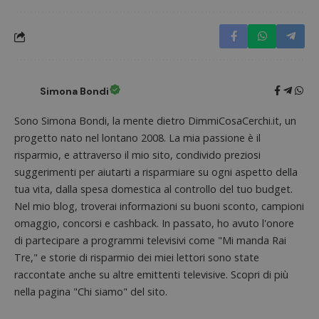
Simona Bondi
Sono Simona Bondi, la mente dietro DimmiCosaCerchi.it, un
progetto nato nel lontano 2008. La mia passione è il
risparmio, e attraverso il mio sito, condivido preziosi
suggerimenti per aiutarti a risparmiare su ogni aspetto della
Nome
Provider
/
Dominio
Scadenza
Descri
tua vita, dalla spesa domestica al controllo del tuo budget.
_pk_id.1.938b
www.dimmicosacerchi.it
1 anno
Questo
Provider
/
Nome
Scadenza
Descrizione
cookie
Nel mio blog, troverai informazioni su buoni sconto, campioni
Dominio
associa
omaggio, concorsi e cashback. In passato, ho avuto l'onore
piatta
test_cookie
14 minuti
Questo
Google LLC
analisi
57
cookie è
.doubleclick.net
di partecipare a programmi televisivi come "Mi manda Rai
open s
secondi
impostato
Piwik.
Tre," e storie di risparmio dei miei lettori sono state
da
utilizz
DoubleClick
aiutare
raccontate anche su altre emittenti televisive. Scopri di più
(che è di
proprie
proprietà di
nella pagina "Chi siamo" del sito.
siti We
Google) per
monito
determinare
compo
se il browser