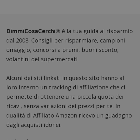
prestaz
sito. È
di tipo
in cui i
_pk_se
seguit
breve s
DimmiCosaCerchi®
è la tua guida al risparmio
numeri
lettere
dal 2008. Consigli per risparmiare, campioni
ritiene
codice
omaggio, concorsi a premi, buoni sconto,
riferi
il dom
volantini dei supermercati.
imposta
cookie
FCCDCF
.dimmicosacerchi.it
1 anno
Questo
viene u
Alcuni dei siti linkati in questo sito hanno al
per l'an
intern
loro interno un tracking di affiliazione che ci
dall'o
del sito
permette di ottenere una piccola quota dei
__eoi
.dimmicosacerchi.it
5 mesi 4
Questo
ricavi, senza variazioni dei prezzi per te. In
settimane
viene u
per reg
qualità di Affiliato Amazon ricevo un guadagno
l'impe
dell'ut
dagli acquisti idonei.
l'inter
con il 
contri
miglio