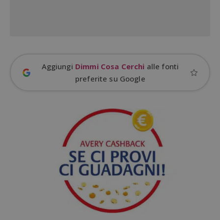
Aggiungi
Dimmi Cosa Cerchi
alle fonti
preferite su Google
Google Privacy Policy
CookieScriptConsent
CookieScript
s
www.dimmicosacerchi.it