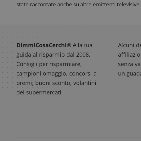
state raccontate anche su altre emittenti televisive. 
DimmiCosaCerchi®
è la tua
Alcuni de
guida al risparmio dal 2008.
affiliazi
Consigli per risparmiare,
senza var
campioni omaggio, concorsi a
un guada
premi, buoni sconto, volantini
dei supermercati.