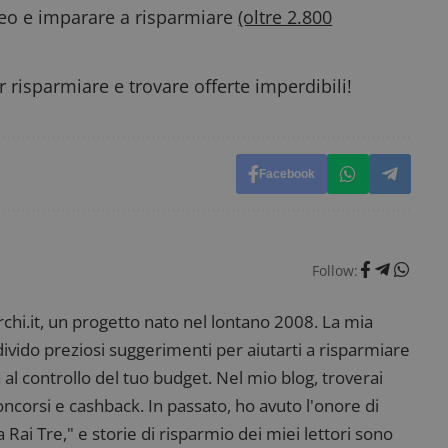
58
open source Piwik. Viene utilizzato per aiutare i 
deo e imparare a risparmiare
(oltre 2.800
secondi
Web a monitorare il comportamento dei visitato
prestazioni del sito. È un cookie di tipo pattern, 
_pk_ses è seguito da una breve serie di numeri e
ritiene sia un codice di riferimento per il domin
cookie.
 risparmiare e trovare offerte imperdibili!
dimmicosacerchi.it
1 anno
Questo cookie viene utilizzato per l'analisi inte
del sito.
dimmicosacerchi.it
5 mesi 4
Questo cookie viene utilizzato per registrare l'
settimane
e l'interazione con il sito web, contribuendo a 
l'esperienza dell'utente e analizzare le prestazion
Facebook
Follow:
i.it, un progetto nato nel lontano 2008. La mia
ndivido preziosi suggerimenti per aiutarti a risparmiare
 al controllo del tuo budget. Nel mio blog, troverai
corsi e cashback. In passato, ho avuto l'onore di
ai Tre," e storie di risparmio dei miei lettori sono