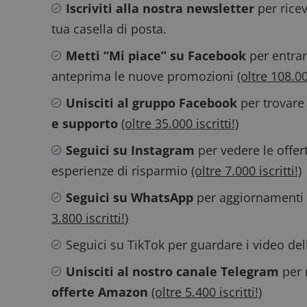
Iscriviti alla nostra newsletter
per ricev
ApplicationGatewa
tua casella di posta.
Metti “Mi piace” su Facebook
per entrar
anteprima le nuove promozioni
(oltre 108.000
Unisciti al gruppo Facebook
per trovare
CookieScriptConse
e supporto
(oltre 35.000 iscritti!)
Seguici su Instagram
per vedere le offer
esperienze di risparmio
(oltre 7.000 iscritti!)
Seguici su WhatsApp
per aggiornamenti v
Nome
P
Prov
3.800 iscritti!)
Nome
_pk_id.1.938b
w
Domi
Seguici su TikTok
per guardare i video de
test_cookie
Goog
.doub
Unisciti al nostro canale Telegram
per 
offerte Amazon
(oltre 5.400 iscritti!)
_pk_ses.1.938b
w