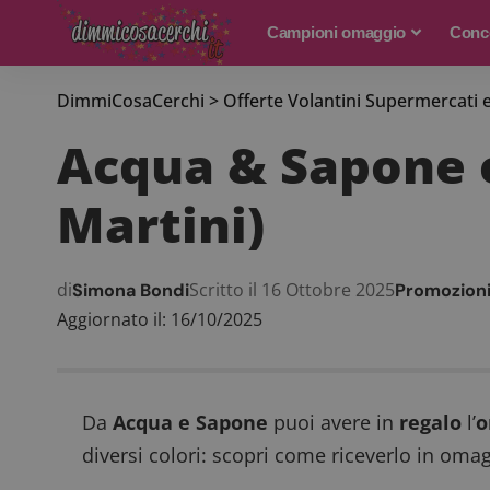
Campioni omaggio
Conco
DimmiCosaCerchi
>
Offerte Volantini Supermercati 
Acqua & Sapone 
Martini)
di
Scritto il 16 Ottobre 2025
Simona Bondi
Promozion
Aggiornato il: 16/10/2025
Da
Acqua e Sapone
puoi avere in
regalo
l’
o
diversi colori: scopri come riceverlo in oma