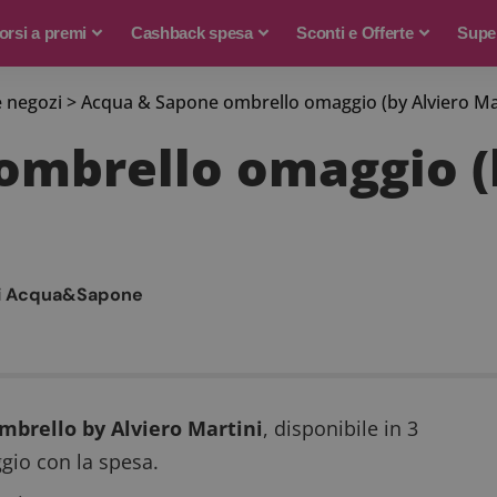
rsi a premi
Cashback spesa
Sconti e Offerte
Supe
e negozi
>
Acqua & Sapone ombrello omaggio (by Alviero Mar
ombrello omaggio (
i Acqua&Sapone
mbrello by Alviero Martini
, disponibile in 3
ggio con la spesa.