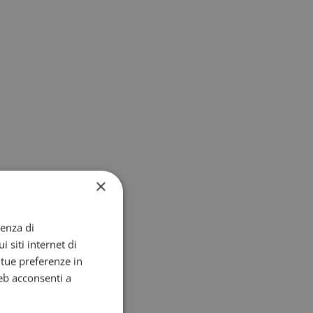
×
ienza di
i siti internet di
e tue preferenze in
eb acconsenti a