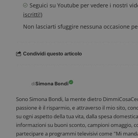
Seguici su Youtube
per vedere i nostri vi
iscritti!)
Non lasciarti sfuggire nessuna occasione per
FCCDCF
.
__eoi
.
Condividi questo articolo
Simona Bondi
di
Sono Simona Bondi, la mente dietro DimmiCosaCerch
passione è il risparmio, e attraverso il mio sito, co
su ogni aspetto della tua vita, dalla spesa domestica
informazioni su buoni sconto, campioni omaggio, con
partecipare a programmi televisivi come "Mi manda R