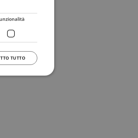
unzionalità
ETTO TUTTO
 e la gestione
n cookie
uando viene
la sua analisi dei