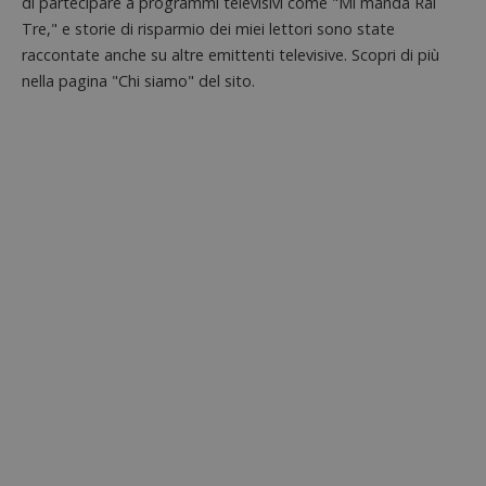
di partecipare a programmi televisivi come "Mi manda Rai
Tre," e storie di risparmio dei miei lettori sono state
raccontate anche su altre emittenti televisive. Scopri di più
nella pagina "Chi siamo" del sito.
ApplicationGatewayAffinityCORS
diae.emailsp.com
S