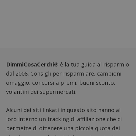
Google Privacy Policy
CookieScriptConsent
CookieScript
s
www.dimmicosacerchi.it
DimmiCosaCerchi®
è la tua guida al risparmio
dal 2008. Consigli per risparmiare, campioni
omaggio, concorsi a premi, buoni sconto,
volantini dei supermercati.
Alcuni dei siti linkati in questo sito hanno al
loro interno un tracking di affiliazione che ci
permette di ottenere una piccola quota dei