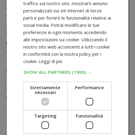
traffico sul nostro sito, mostrarti annunci
giochino proposto per scoprire l’eventuale
personalizzati sui siti internet di terze
vincita
instant win
, il tutto entro il 26 giugno
parti e per fornirti le funzionalità relative ai
2021.
social media. Potrai modificare le tue
preferenze in ogni momento accedendo
Ricordati che potrai partecipare fino ad un
alle impostazioni sui cookie. Utilizzando il
massimo di 20 volte
dallo stesso account; non
nostro sito web acconsenti a tutti i cookie
scordare di conservare l’originale dello
in conformità con la nostra policy per i
scontrino fino a 60 giorni dall’eventuale
cookie.
Leggi di più
estrazione di recupero.
SHOW ALL PARTNERS
(1900) →
Entro il 15 settembre 2021
tutti i partecipanti
Strettamente
Performance
potranno prendere parte sia all’eventuale
necessari
estrazione di recupero di tutti i premi non
assegnati che all’estrazione finale.
Per qualunque problema inerente la
Targeting
Funzionalità
partecipazione al concorso, contattare
l’indirizzo