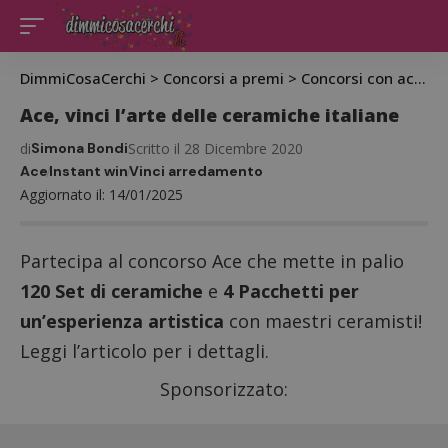
DimmiCosaCerchi
>
Concorsi a premi
>
Concorsi con acquisto
Ace, vinci l’arte delle ceramiche italiane
di
Simona Bondi
Scritto il 28 Dicembre 2020
Ace
Instant win
Vinci arredamento
Aggiornato il: 14/01/2025
Partecipa al concorso Ace che mette in palio
120 Set di ceramiche
e
4 Pacchetti per
un’esperienza artistica
con maestri ceramisti!
Leggi l’articolo per i dettagli.
Sponsorizzato: