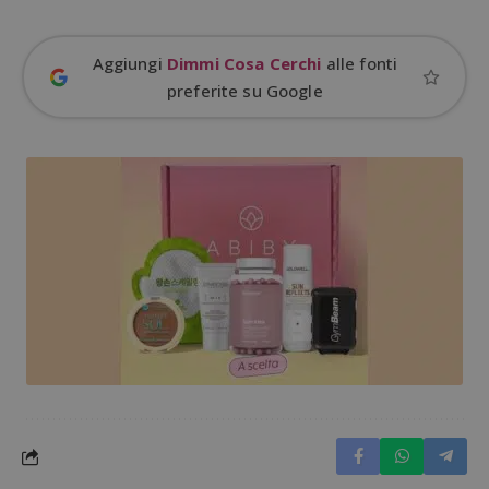
Aggiungi
Dimmi Cosa Cerchi
alle fonti
ApplicationGatewayAffinityCORS
diae.emailsp.com
S
preferite su Google
Google Privacy Policy