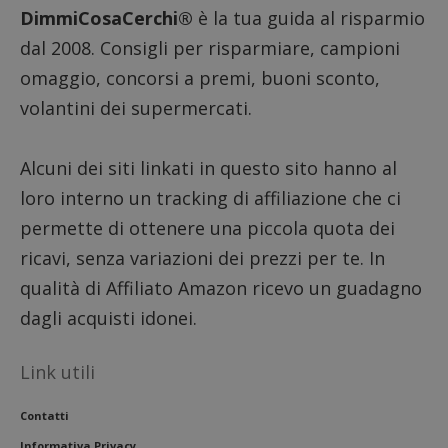
secondi
associa
DimmiCosaCerchi®
è la tua guida al risparmio
piatta
analisi
dal 2008. Consigli per risparmiare, campioni
open s
Piwik.
omaggio, concorsi a premi, buoni sconto,
utilizz
aiutare
volantini dei supermercati.
proprie
siti We
monito
compo
dei vis
Alcuni dei siti linkati in questo sito hanno al
misura
prestaz
loro interno un tracking di affiliazione che ci
sito. È
di tipo
permette di ottenere una piccola quota dei
in cui i
_pk_se
ricavi, senza variazioni dei prezzi per te. In
seguit
breve s
qualità di Affiliato Amazon ricevo un guadagno
numeri
lettere
dagli acquisti idonei.
ritiene
codice
riferi
il dom
Link utili
imposta
cookie
FCCDCF
.dimmicosacerchi.it
1 anno
Questo
Contatti
viene u
per l'an
Informativa Privacy