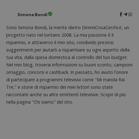
Simona Bondi
CookieScriptConsent
CookieScript
Sono Simona Bondi, la mente dietro DimmiCosaCerchi.it, un
s
www.dimmicosacerchi.it
progetto nato nel lontano 2008. La mia passione è il
risparmio, e attraverso il mio sito, condivido preziosi
suggerimenti per aiutarti a risparmiare su ogni aspetto della
tua vita, dalla spesa domestica al controllo del tuo budget.
Nel mio blog, troverai informazioni su buoni sconto, campioni
omaggio, concorsi e cashback. In passato, ho avuto l'onore
di partecipare a programmi televisivi come "Mi manda Rai
Tre," e storie di risparmio dei miei lettori sono state
raccontate anche su altre emittenti televisive. Scopri di più
nella pagina "Chi siamo" del sito.
Nome
Provider
/
Dominio
Scadenza
Descri