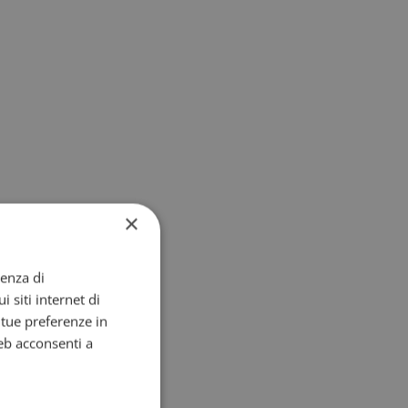
×
ienza di
i siti internet di
e tue preferenze in
eb acconsenti a