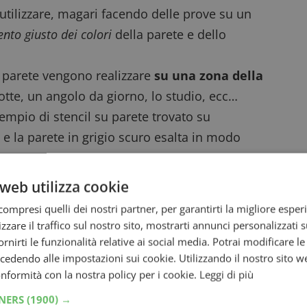
 utilizzare, magari facendo delle prove su un
nto giusto dei colori
della parete e dello
 parete vengono realizzare
su una zona della
notte, un angolo da giorno, lo studio, ecc…
empio di stencil su parete trovato su
, e la parete in grigio scuro esalta in modo
piume sospese.
vece, lo stesso stencil è stato esaltato
web utilizza cookie
 decorazione grigio scuro, esaltandone
ompresi quelli dei nostri partner, per garantirti la migliore esper
sultato ci piace molto ed è elegantissimo, non
zzare il traffico sul nostro sito, mostrarti annunci personalizzati su
fornirti le funzionalità relative ai social media. Potrai modificare l
dendo alle impostazioni sui cookie. Utilizzando il nostro sito w
celta dei colori è quindi fondamentale
per
conformità con la nostra policy per i cookie.
Leggi di più
avvero unico l’effetto decorativo che
TNERS
(1900) →