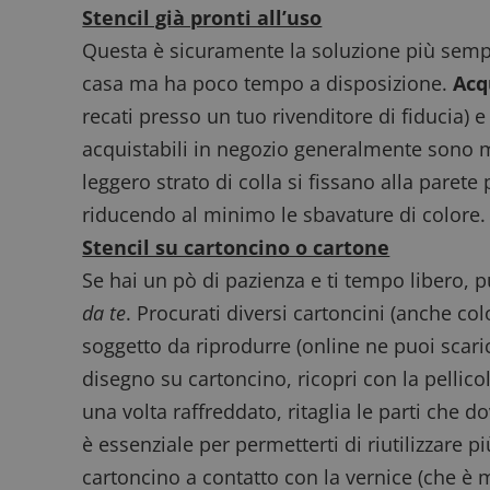
ApplicationGatewa
Stencil già pronti all’uso
Questa è sicuramente la soluzione più sempl
casa ma ha poco tempo a disposizione.
Acq
recati presso un tuo rivenditore di fiducia) e 
acquistabili in negozio generalmente sono mo
CookieScriptConse
leggero strato di colla si fissano alla paret
riducendo al minimo le sbavature di colore.
Stencil su cartoncino o cartone
Se hai un pò di pazienza e ti tempo libero, p
Nome
P
da te
. Procurati diversi cartoncini (anche colo
Prov
Nome
_pk_id.1.938b
w
Domi
soggetto da riprodurre (
online ne puoi scari
test_cookie
Goog
disegno su cartoncino, ricopri con la pellicol
.doub
una volta raffreddato, ritaglia le parti che do
è essenziale per permetterti di riutilizzare pi
_pk_ses.1.938b
w
cartoncino a contatto con la vernice (che è 