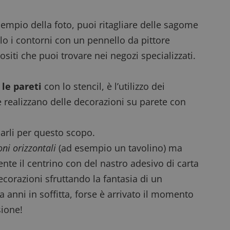
prestazioni del sito. È un cookie di tipo pattern, 
_pk_ses è seguito da una breve serie di numeri e
ritiene sia un codice di riferimento per il domin
sempio della foto, puoi ritagliare delle sagome
cookie.
olo i contorni con un pennello da pittore
dimmicosacerchi.it
1 anno
Questo cookie viene utilizzato per l'analisi inte
del sito.
ositi che puoi trovare nei negozi specializzati.
dimmicosacerchi.it
5 mesi 4
Questo cookie viene utilizzato per registrare l'
settimane
e l'interazione con il sito web, contribuendo a 
l'esperienza dell'utente e analizzare le prestazion
le pareti
con lo stencil, è l’utilizzo dei
 realizzano delle decorazioni su parete con
clarli per questo scopo.
oni orizzontali
(ad esempio un tavolino) ma
nte il centrino con del nastro adesivo di carta
decorazioni sfruttando la fantasia di un
a anni in soffitta, forse è arrivato il momento
sione!