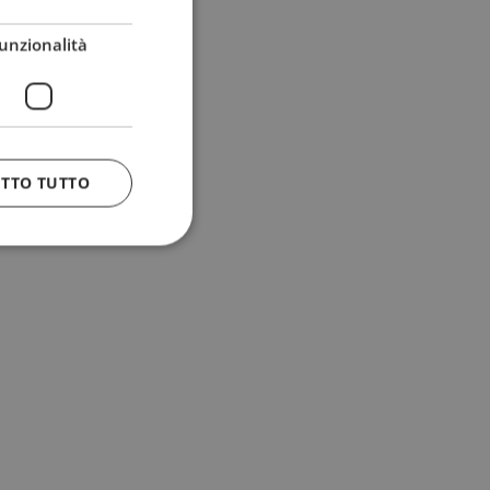
unzionalità
ETTO TUTTO
 e la gestione
n cookie
uando viene
la sua analisi dei