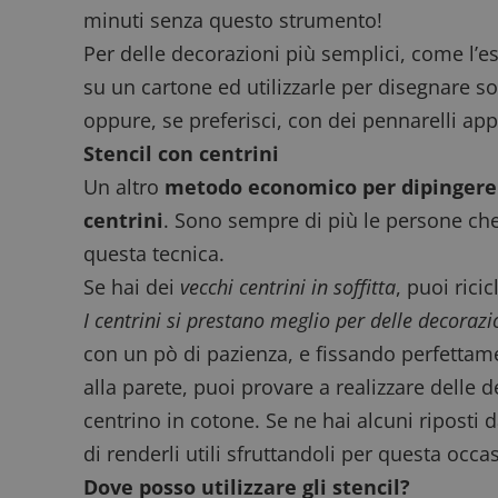
minuti senza questo strumento!
Per delle decorazioni più semplici, come l’e
su un cartone ed utilizzarle per disegnare s
FCCDCF
.
oppure, se preferisci, con dei pennarelli app
__eoi
.
Stencil con centrini
Un altro
metodo economico per dipingere 
centrini
. Sono sempre di più le persone che
questa tecnica.
Se hai dei
vecchi centrini in soffitta
, puoi rici
I centrini si prestano meglio per delle decorazi
con un pò di pazienza, e fissando perfettame
alla parete, puoi provare a realizzare delle 
centrino in cotone. Se ne hai alcuni riposti d
di renderli utili sfruttandoli per questa occa
Dove posso utilizzare gli stencil?