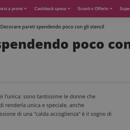
rsi a premi
Cashback spesa
Sconti e Offerte
Supe
>
Decorare pareti spendendo poco con gli stencil
spendendo poco con 
i l’unica: sono tantissime le donne che
i renderla unica e speciale, anche
essione di una “calda accoglienza” è il sogno di