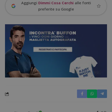
Aggiungi
Dimmi Cosa Cerchi
alle fonti
preferite su Google
Google Privacy Policy
CookieScriptConsent
CookieScript
s
www.dimmicosacerchi.it