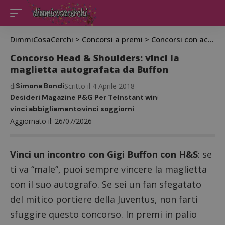
DimmiCosaCerchi
>
Concorsi a premi
>
Concorsi con acquisto
Concorso Head & Shoulders: vinci la
maglietta autografata da Buffon
di
Simona Bondi
Scritto il 4 Aprile 2018
Desideri Magazine P&G Per Te
Instant win
vinci abbigliamento
vinci soggiorni
Aggiornato il: 26/07/2026
Vinci un incontro con Gigi Buffon con H&S
: se
ti va “male”, puoi sempre vincere la maglietta
con il suo autografo. Se sei un fan sfegatato
del mitico portiere della Juventus, non farti
sfuggire questo concorso. In premi in palio