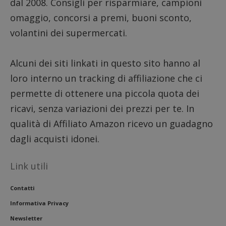
dal 2008. Consigli per risparmiare, campioni
seguit
breve s
omaggio, concorsi a premi, buoni sconto,
numeri
lettere
volantini dei supermercati.
ritiene
codice
riferi
il dom
Alcuni dei siti linkati in questo sito hanno al
imposta
cookie
loro interno un tracking di affiliazione che ci
FCCDCF
.dimmicosacerchi.it
1 anno
Questo
permette di ottenere una piccola quota dei
viene u
per l'an
intern
ricavi, senza variazioni dei prezzi per te. In
dall'o
del sito
qualità di Affiliato Amazon ricevo un guadagno
__eoi
.dimmicosacerchi.it
5 mesi 4
Questo
dagli acquisti idonei.
settimane
viene u
per reg
l'impe
dell'ut
Link utili
l'inter
con il 
contri
Contatti
miglio
l'espe
Informativa Privacy
dell'ut
analizz
Newsletter
prestaz