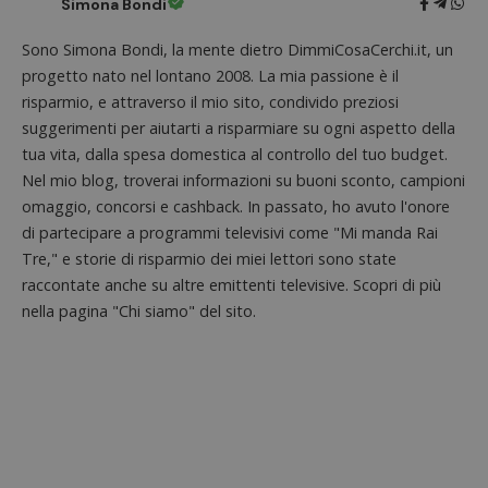
Simona Bondi
Sono Simona Bondi, la mente dietro DimmiCosaCerchi.it, un
progetto nato nel lontano 2008. La mia passione è il
risparmio, e attraverso il mio sito, condivido preziosi
suggerimenti per aiutarti a risparmiare su ogni aspetto della
tua vita, dalla spesa domestica al controllo del tuo budget.
Nel mio blog, troverai informazioni su buoni sconto, campioni
Nome
Provider
/
Dominio
Scadenza
Descri
omaggio, concorsi e cashback. In passato, ho avuto l'onore
_pk_id.1.938b
www.dimmicosacerchi.it
1 anno
Questo
Provider
/
di partecipare a programmi televisivi come "Mi manda Rai
Nome
Scadenza
Descrizione
cookie
Dominio
Tre," e storie di risparmio dei miei lettori sono state
associa
piatta
test_cookie
14 minuti
Questo
Google LLC
raccontate anche su altre emittenti televisive. Scopri di più
analisi
57
cookie è
.doubleclick.net
open s
nella pagina "Chi siamo" del sito.
secondi
impostato
Piwik.
da
utilizz
DoubleClick
aiutare
(che è di
proprie
proprietà di
siti We
Google) per
monito
determinare
compo
se il browser
dei vis
del
misura
visitatore
prestaz
del sito web
sito. È
supporta i
di tipo