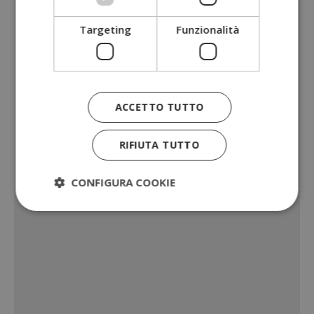
Targeting
Funzionalità
ACCETTO TUTTO
RIFIUTA TUTTO
CONFIGURA COOKIE
Strettamente necessari
Performance
Targeting
Funzionalità
I cookie strettamente necessari consentono le
funzionalità principali del sito web come l'accesso
dell'utente e la gestione dell'account. Il sito web