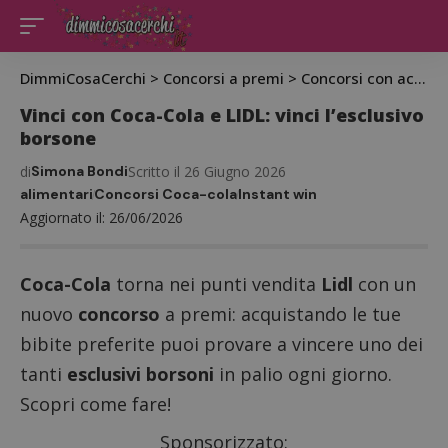
DimmiCosaCerchi
>
Concorsi a premi
>
Concorsi con acquisto
Vinci con Coca-Cola e LIDL: vinci l’esclusivo
borsone
di
Simona Bondi
Scritto il 26 Giugno 2026
alimentari
Concorsi Coca-cola
Instant win
Aggiornato il: 26/06/2026
Coca-Cola
torna nei punti vendita
Lidl
con un
nuovo
concorso
a premi: acquistando le tue
bibite preferite puoi provare a vincere uno dei
tanti
esclusivi borsoni
in palio ogni giorno.
Scopri come fare!
Sponsorizzato: