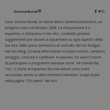
_pk_id.1.938b
www.dimmicosacerchi.it
1 anno
Questo
Provider
/
Nome
Scadenza
Descrizione
cookie
Dominio
associa
Simona Bondi
piatta
test_cookie
14 minuti
Questo
Google LLC
analisi
57
cookie è
.doubleclick.net
open s
secondi
impostato
Sono Simona Bondi, la mente dietro DimmiCosaCerchi.it, un
Piwik.
da
utilizz
DoubleClick
progetto nato nel lontano 2008. La mia passione è il
aiutare
(che è di
proprie
risparmio, e attraverso il mio sito, condivido preziosi
proprietà di
siti We
Google) per
suggerimenti per aiutarti a risparmiare su ogni aspetto della
monito
determinare
compo
se il browser
tua vita, dalla spesa domestica al controllo del tuo budget.
dei vis
del
misura
Nel mio blog, troverai informazioni su buoni sconto, campioni
visitatore
prestaz
del sito web
sito. È
omaggio, concorsi e cashback. In passato, ho avuto l'onore
supporta i
di tipo
cookie.
di partecipare a programmi televisivi come "Mi manda Rai
in cui i
_pk_id 
Tre," e storie di risparmio dei miei lettori sono state
da una
serie 
raccontate anche su altre emittenti televisive. Scopri di più
e lette
nella pagina "Chi siamo" del sito.
ritiene
codice
riferi
il dom
imposta
cookie
_pk_ses.1.938b
www.dimmicosacerchi.it
29 minuti
Questo
58
cookie