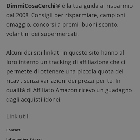
intern
DimmiCosaCerchi®
è la tua guida al risparmio
dall'o
del sito
dal 2008. Consigli per risparmiare, campioni
__eoi
.dimmicosacerchi.it
5 mesi 4
Questo
omaggio, concorsi a premi, buoni sconto,
settimane
viene u
per reg
volantini dei supermercati.
l'impe
dell'ut
l'inter
con il 
contri
Alcuni dei siti linkati in questo sito hanno al
miglio
l'espe
loro interno un tracking di affiliazione che ci
dell'ut
analizz
permette di ottenere una piccola quota dei
prestaz
sito.
ricavi, senza variazioni dei prezzi per te. In
qualità di Affiliato Amazon ricevo un guadagno
dagli acquisti idonei.
Link utili
Contatti
Informativa Privacy